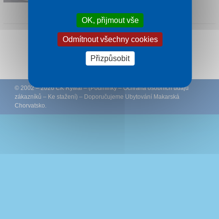
1 noc od
2 170 Kč
OK, přijmout vše
Odmítnout všechny cookies
Sledujte CK Rywal na Facebooku
Přizpůsobit
© 2002 – 2026 CK Rywal – (
Podmínky
–
Ochrana osobních údajů
zákazníků
–
Ke stažení
) – Doporučujeme
Ubytování Makarská
Chorvatsko
.