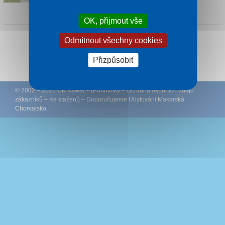
1 noc od
2 135 Kč
OK, přijmout vše
Odmítnout všechny cookies
Sledujte CK Rywal na Facebooku
Přizpůsobit
© 2002 – 2026 CK Rywal – (
Podmínky
–
Ochrana osobních údajů
zákazníků
–
Ke stažení
) – Doporučujeme
Ubytování Makarská
Chorvatsko
.