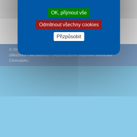
OK, přijmout vše
Odmítnout všechny cookies
Sledujte CK Rywal na Facebooku
Přizpůsobit
© 2002 – 2026 CK Rywal – (
Podmínky
–
Ochrana osobních údajů
zákazníků
–
Ke stažení
) – Doporučujeme
Ubytování Makarská
Chorvatsko
.