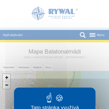
Panel pro správu cookies
Najít ubytování
Menu
Státy
Mapa Balatonalmádi
Slevy a Last Minute
(obec v oblasti
Balatonalmádi
, stát Maďarsko )
Novinky
Ubytování
Informace
Atrakce
Mapa
Podmínky
+
Partneři
−
Tištěné katalogy
Kontakt
Tato stránka využívá
×