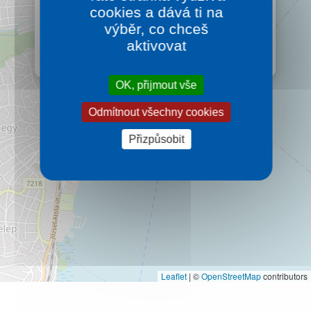
Balatonalmádi
cookies a dává ti na
Půvabné město Balatonalmádi dokáže nabídnout
výběr, co chceš
spoustu zábavy v jeho atraktivní lokaci u jezera
aktivovat
Balaton.
Více…
OK, přijmout vše
Odmítnout všechny cookies
Přizpůsobit
Leaflet
|
©
OpenStreetMap
contributors