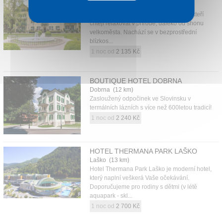
Dobrna (12 km)
Svou polohou je ideální volbou pro ty, kteří
chtějí relaxovat v přírodě, daleko od shonu
velkoměsta. Nachází se v bezprostřední
blízkos...
1 noc od
2 135 Kč
BOUTIQUE HOTEL DOBRNA
Dobrna (12 km)
Zasloužený odpočinek ve Slovinsku v
termálních lázních s více než 600letou tradicí!
1 noc od
2 240 Kč
HOTEL THERMANA PARK LAŠKO
Laško (13 km)
Hotel Thermana Park Laško je moderní hotel,
který naplní veškerá Vaše očekávání.
Doporučujeme pro rodiny s dětmi (v létě
aquapark - skl...
1 noc od
2 700 Kč