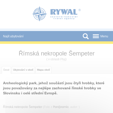
Panel pro správu cookies
Najít ubytování
Menu
Státy
Římská nekropole Šempeter
Slevy a Last Minute
( v oblasti
Ptuj
)
Novinky
Úvod
Ubytování v okolí
Mapa okolí
Podmínky
Archeologický park, jehož součástí jsou čtyři hrobky, které
Partneři
jsou považovány za nejlépe zachované římské hrobky ve
Slovinsku i celé střední Evropě.
Tištěné katalogy
Kontakt
Římská nekropole Šempeter
(Foto z
, autor:
)