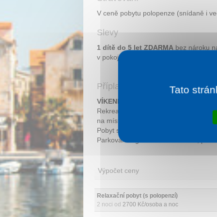
V ceně pobytu polopenze (snídaně i ve
Slevy
1 dítě do 5 let ZDARMA
bez nároku na
v pokoji.
Příplatky
Tato strán
VÍKENDOVÝ PŘÍPLATEK 500 KČ / PO
Rekreační poplatek 2,5 EUR / osoba a n
na místě.
Pobyt se psem 30 EUR / den, platba na
Parkování v garáži 12 EUR / den, platb
Výpočet ceny
Relaxační pobyt (s polopenzí)
2 noci od
2700 Kč/osoba a noc