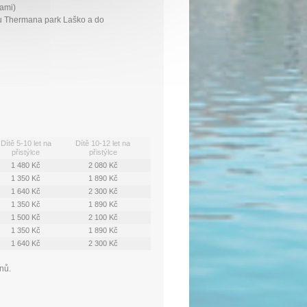
nami)
u Thermana park Laško a do
Dítě 5-10 let na
Dítě 10-12 let na
přistýlce
přistýlce
1 480 Kč
2 080 Kč
1 350 Kč
1 890 Kč
1 640 Kč
2 300 Kč
1 350 Kč
1 890 Kč
1 500 Kč
2 100 Kč
1 350 Kč
1 890 Kč
1 640 Kč
2 300 Kč
nů.