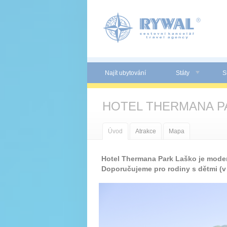
Panel pro správu cookies
Najít ubytování
Státy
S
HOTEL THERMANA P
Úvod
Atrakce
Mapa
Hotel Thermana Park Laško je modern
Doporučujeme pro rodiny s dětmi (v 