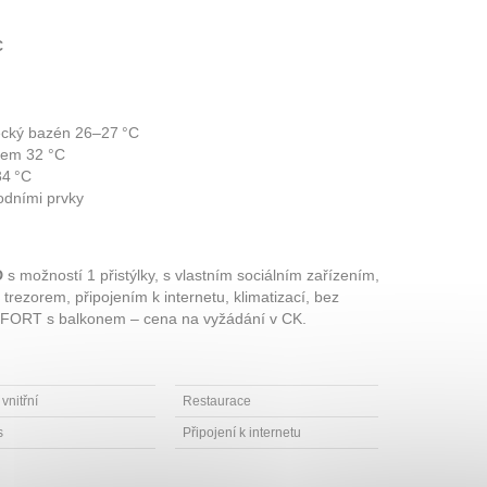
C
vecký bazén 26–27 °C
kem 32 °C
34 °C
odními prvky
D
s možností 1 přistýlky, s vlastním sociálním zařízením,
rezorem, připojením k internetu, klimatizací, bez
MFORT s balkonem – cena na vyžádání v CK.
vnitřní
Restaurace
s
Připojení k internetu