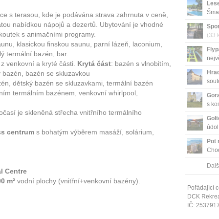
Les
Šmar
ace s terasou, kde je podávána strava zahrnuta v ceně,
atou nabídkou nápojů a dezertů. Ubytování je vhodné
Spor
ý koutek s animačními programy.
(33 
unu, klasickou finskou saunu, parní lázeň, laconium,
Fly
lý termální bazén, bar.
nejv
z venkovní a kryté části.
Krytá část
: bazén s vlnobitím,
Hra
ký bazén, bazén se skluzavkou
sout
zén, dětský bazén se skluzavkami, termální bazén
řním termálním bazénem, venkovní whirlpool,
Gora
s ko
očasí je skleněná střecha vnitřního termálního
Golt
údol
ss centrum
s bohatým výběrem masáží, solárium,
Pot 
Chod
nabíz
Dalš
l Centre
00 m²
vodní plochy (vnitřní+venkovní bazény).
Pořádající c
DCK Rekrea 
IČ: 253791