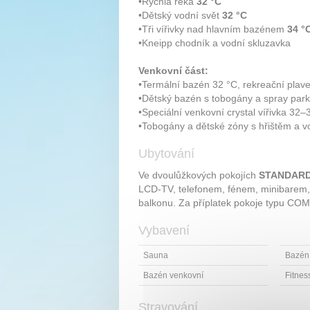
•Rychlá řeka
32 °C
•Dětský vodní svět
32 °C
•Tři vířivky nad hlavním bazénem
34 °
•Kneipp chodník a vodní skluzavka
Venkovní část:
•Termální bazén 32 °C, rekreační pla
•Dětský bazén s tobogány a spray par
•Speciální venkovní crystal vířivka 32–
•Tobogány a dětské zóny s hřištěm a v
Ubytování
Ve dvoulůžkových pokojích
STANDAR
LCD-TV, telefonem, fénem, minibarem, t
balkonu. Za příplatek pokoje typu CO
Vybavení
Sauna
Bazén 
Bazén venkovní
Fitnes
Stravování