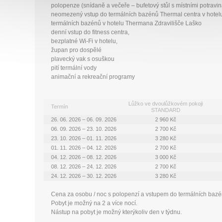
polopenze (snídaně a večeře – bufetový stůl s místními potravi
neomezený vstup do termálních bazénů Thermal centra v hotel
termálních bazénů v hotelu Thermana Zdravilišče Laško
denní vstup do fitness centra,
bezplatné Wi-Fi v hotelu,
župan pro dospělé
plavecký vak s osuškou
pití termální vody
animační a rekreační programy
Lůžko ve dvoulůžkovém pokoji
Termín
STANDARD
26. 06. 2026 – 06. 09. 2026
2 960 Kč
06. 09. 2026 – 23. 10. 2026
2 700 Kč
23. 10. 2026 – 01. 11. 2026
3 280 Kč
01. 11. 2026 – 04. 12. 2026
2 700 Kč
04. 12. 2026 – 08. 12. 2026
3 000 Kč
08. 12. 2026 – 24. 12. 2026
2 700 Kč
24. 12. 2026 – 30. 12. 2026
3 280 Kč
Cena za osobu / noc s polopenzí a vstupem do termálních bazé
Pobyt je možný na 2 a více nocí.
Nástup na pobyt je možný kterýkoliv den v týdnu.