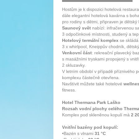
Hostům je k dispozici hotelová restaur
dále elegantní hotelová kavárna s boh
pro rodiny s dětmi, připraven je dětsk
Saunový svět
nabízí: infračervenou sa
3 odpočinkové místnosti, studený a tep
Hotelový termální komplex
se skládá 
3 x whirlpool, Kneippův chodník, děts
Venkovní část
: rekreační plavecký ba
s masážními tryskami propojený s vnit
2 skluzavky.
V letním období v případě příznivého p
komplexu částečně otevřena.
Navštívit můžete také hotelové
wellne
fitness.
Hotel Thermana Park Laško
Rozsah vodní plochy celého Therma
Komplex pod skleněnou kopulí má
2 2
Vnitřní bazény pod kopulí:
•Bazén s vlnami
31 °C