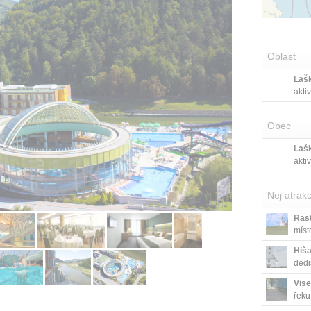
Oblast
Laš
akti
Obec
Laš
akti
Nej atrakc
Rast
míst
Hiša
dedi
Vise
řeku