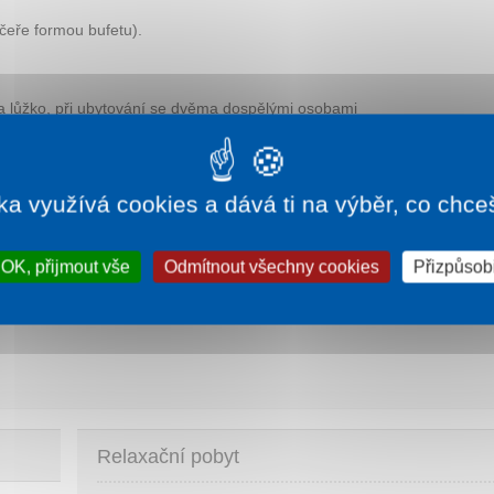
čeře formou bufetu).
 lůžko, při ubytování se dvěma dospělými osobami
ka využívá cookies a dává ti na výběr, co chce
KOJ A NOC.
oc, registrační poplatek 2 EUR / osoba a pobyt, platba
OK, přijmout vše
Odmítnout všechny cookies
Přizpůsobi
 místě.
a na místě.
Relaxační pobyt