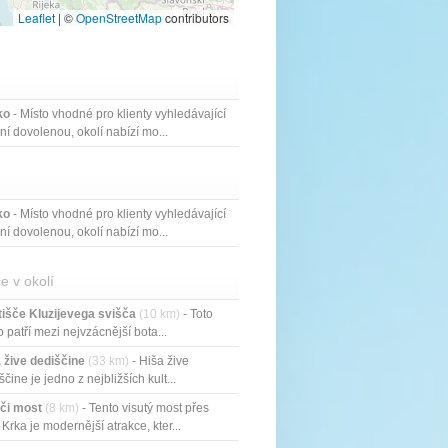
Leaflet
|
©
OpenStreetMap
contributors
ko
- Místo vhodné pro klienty vyhledávající
vní dovolenou, okolí nabízí mo...
ko
- Místo vhodné pro klienty vyhledávající
vní dovolenou, okolí nabízí mo...
e v okolí
išče Kluzijevega svišča
(10 km)
- Toto
o patří mezi nejvzácnější bota...
 žive dediščine
(33 km)
- Hiša žive
ščine je jedno z nejbližších kult...
či most
(8 km)
- Tento visutý most přes
 Krka je modernější atrakce, kter...