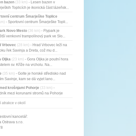
en bazen
(33 km)
- Lesen bazen v
jeških Toplicích je ikonická část lázeňsk...
tovní centrum Šmarješke Toplice
km)
- Sportovní centrum Šmarješke Topli...
park Novo Mesto
(36 km)
- Flypark je
ětší venkovní trampolínový park ve Slo...
d Vrbovec
(28 km)
- Hrad Vrbovec leží na
oku řek Savinja a Dreta, což mu d...
 Oljka
(23 km)
- Gora Oljka je poutní hora
stelem sv. Kříže na vrcholu. Na...
e
(35 km)
- Golte je horské středisko nad
ím Savinje, kam se dá vyjet lano...
med krošnjami Pohorje
(33 km)
-
ník mezi korunami stromů na Pohorje
...
í atrakce v okolí
estovní kancelář:
Ostrava s.r.o.
78