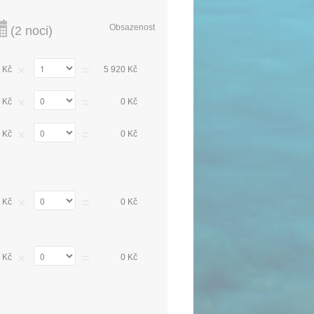
Obsazenost
(
2 noci
)
×
=
 Kč
5 920 Kč
×
=
 Kč
0 Kč
×
=
 Kč
0 Kč
×
=
 Kč
0 Kč
×
=
 Kč
0 Kč