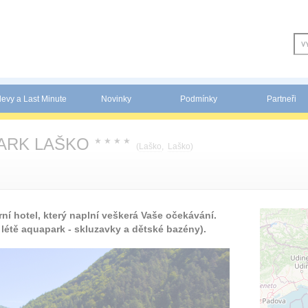
levy a Last Minute
Novinky
Podmínky
Partneři
ARK LAŠKO
★
★
★
★
(
Laško
,
Laško
)
í hotel, který naplní veškerá Vaše očekávání.
létě aquapark - skluzavky a dětské bazény).