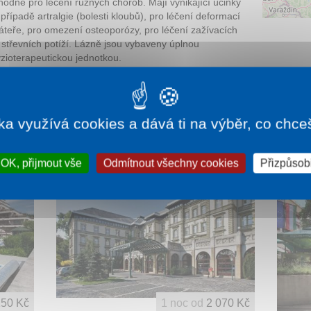
hodné pro léčení různých chorob. Mají vynikající účinky
 případě artralgie (bolesti kloubů), pro léčení deformací
áteře, pro omezení osteoporózy, pro léčení zažívacích
 střevních potíží. Lázně jsou vybaveny úplnou
yzioterapeutickou jednotkou.
íce informací:
madarsko.cz
ka využívá cookies a dává ti na výběr, co chce
OK, přijmout vše
Odmítnout všechny cookies
Přizpůsobi
150 Kč
1 noc od
2 070 Kč