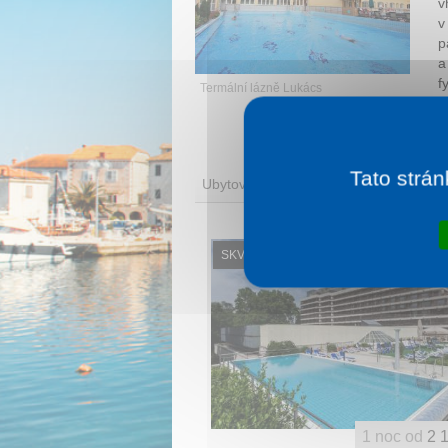
v
v
p
a
f
Termální lázně Lukács
V
Tato strán
Ubytování
SKVĚLÉ HODNOCENÍ
1 noc od
2 