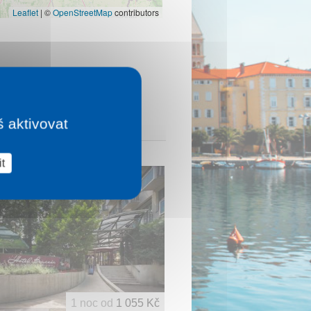
Leaflet
|
©
OpenStreetMap
contributors
š aktivovat
t
1 noc od
1 055 Kč