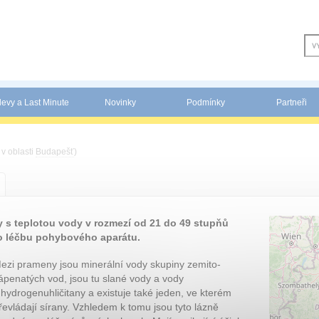
levy a Last Minute
Novinky
Podmínky
Partneři
 v oblasti
Budapešť
)
 s teplotou vody v rozmezí od 21 do 49 stupňů
ro léčbu pohybového aparátu.
ezi prameny jsou minerální vody skupiny zemito-
ápenatých vod, jsou tu slané vody a vody
 hydrogenuhli­čitany a existuje také jeden, ve kterém
řevládají sírany. Vzhledem k tomu jsou tyto lázně