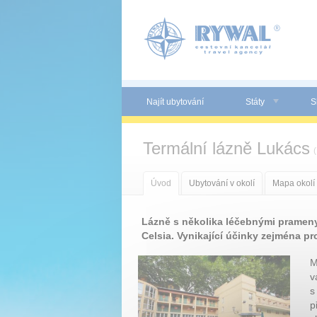
Panel pro správu cookies
Najít ubytování
Státy
S
Termální lázně Lukács
(
Úvod
Ubytování v okolí
Mapa okolí
Lázně s několika léčebnými prameny
Celsia. Vynikající účinky zejména p
M
v
s
p