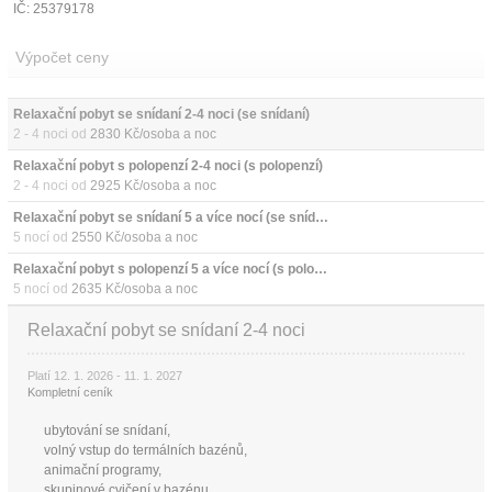
IČ: 25379178
Výpočet ceny
Relaxační pobyt se snídaní 2-4 noci (se snídaní)
2 - 4 noci od
2830 Kč/osoba a noc
Relaxační pobyt s polopenzí 2-4 noci (s polopenzí)
2 - 4 noci od
2925 Kč/osoba a noc
Relaxační pobyt se snídaní 5 a více nocí (se snídaní)
5 nocí od
2550 Kč/osoba a noc
Relaxační pobyt s polopenzí 5 a více nocí (s polopenzí)
5 nocí od
2635 Kč/osoba a noc
Relaxační pobyt se snídaní 2-4 noci
Platí 12. 1. 2026 - 11. 1. 2027
Kompletní ceník
ubytování se snídaní,
volný vstup do termálních bazénů,
animační programy,
skupinové cvičení v bazénu,