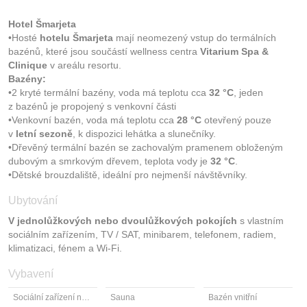
Hotel Šmarjeta
•Hosté
hotelu Šmarjeta
mají neomezený vstup do termálních
bazénů, které jsou součástí wellness centra
Vitarium Spa &
Clinique
v areálu resortu.
Bazény:
•2 kryté termální bazény, voda má teplotu cca
32 °C
, jeden
z bazénů je propojený s venkovní části
•Venkovní bazén, voda má teplotu cca
28 °C
otevřený pouze
v
letní sezoně
, k dispozici lehátka a slunečníky.
•Dřevěný termální bazén se zachovalým pramenem obloženým
dubovým a smrkovým dřevem, teplota vody je
32 °C
.
•Dětské brouzdaliště, ideální pro nejmenší návštěvníky.
Ubytování
V jednolůžkových nebo dvoulůžkových pokojích
s vlastním
sociálním zařízením, TV / SAT, minibarem, telefonem, radiem,
klimatizaci, fénem a Wi-Fi.
Vybavení
Sociální zařízení na pokoji
Sauna
Bazén vnitřní