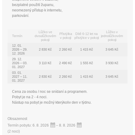
bezplatné použití županu,
neomezený přístup k internetu,
parkování.
Lůžko ve
Lůžko v
Přistýlka
Dítě 6-12 let na
Termín
dvoulůžkovém
jednolůžkovém
v pokoji
přistýlce v pokoji
pokoji
pokoji
12. 01.
2026 – 29.
2 830 Kč
2 260 Kč
1 415 Kč
3 645 Kč
12. 2026
29. 12.
2026 – 03.
3 110 Kč
2 490 Kč
1 555 Kč
3 930 Kč
01. 2027
03. 01.
2027 – 11.
2 830 Kč
2 260 Kč
1 415 Kč
3 645 Kč
01. 2027
Cena za osobu / noc se snídaní a programem.
Pobyt je na 2 - 4 noci.
Nástup na pobyt je možný kterýkoliv den v týdnu.
Obsazenost
Termín pobytu:
6. 8. 2026
–
8. 8. 2026
(
2 noci
)