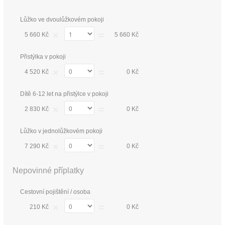
Lůžko ve dvoulůžkovém pokoji
×
=
5 660 Kč
5 660 Kč
Přistýlka v pokoji
×
=
4 520 Kč
0 Kč
Dítě 6-12 let na přistýlce v pokoji
×
=
2 830 Kč
0 Kč
Lůžko v jednolůžkovém pokoji
×
=
7 290 Kč
0 Kč
Nepovinné příplatky
Cestovní pojištění / osoba
×
=
210 Kč
0 Kč