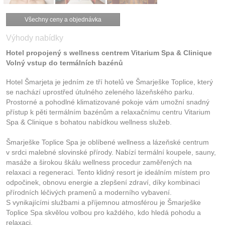
Všechny ceny a objednávka
Výhody nabídky
Hotel propojený s wellness centrem Vitarium Spa & Clinique
Volný vstup do termálních bazénů
Hotel Šmarjeta je jedním ze tří hotelů ve Šmarješke Toplice, který
se nachází uprostřed útulného zeleného lázeňského parku.
Prostorné a pohodlné klimatizované pokoje vám umožní snadný
přístup k pěti termálním bazénům a relaxačnímu centru Vitarium
Spa & Clinique s bohatou nabídkou wellness služeb.
Šmarješke Toplice Spa je oblíbené wellness a lázeňské centrum
v srdci malebné slovinské přírody. Nabízí termální koupele, sauny,
masáže a širokou škálu wellness procedur zaměřených na
relaxaci a regeneraci. Tento klidný resort je ideálním místem pro
odpočinek, obnovu energie a zlepšení zdraví, díky kombinaci
přírodních léčivých pramenů a moderního vybavení.
S vynikajícími službami a příjemnou atmosférou je Šmarješke
Toplice Spa skvělou volbou pro každého, kdo hledá pohodu a
relaxaci.