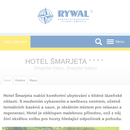
Panel pro správu cookies
Najít ubytování
Menu
Státy
HOTEL ŠMARJETA
★
★
★
★
Slevy a Last Minute
(
Šmarješke Toplice
,
Šmarješke Toplice
)
Novinky
Úvod
Atrakce
Mapa
Podmínky
Hotel Šmarjeta nabízí komfortní ubytování v klidné lázeňské
Partneři
oblasti. S moderním vybavením a wellness centrem, včetně
termálních bazénů a saun, je ideálním místem pro relaxaci a
Tištěné katalogy
regeneraci. Hotel je obklopen malebnou přírodou, což z něj
činí skvělou volbu pro hosty hledající odpočinek a pohodu.
Kontakt