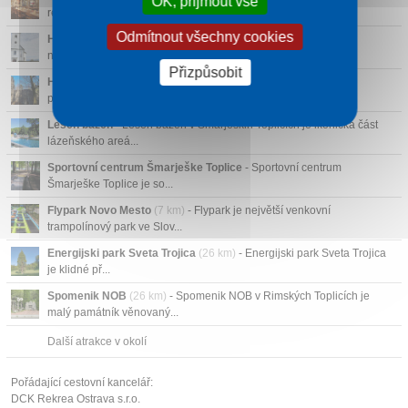
OK, přijmout vše
restaurací v širší ...
Odmítnout všechny cookies
Hiša žive dediščine
(3 km)
- Hiša žive dediščine je jedno z
nejbližších kultu...
Přizpůsobit
Hrad Stara Soteska
(20 km)
- Hrad Stara Soteska je zřícenina
původního středověkéh...
Lesen bazen
- Lesen bazen v Šmarjeških Toplicích je ikonická část
lázeňského areá...
Sportovní centrum Šmarješke Toplice
- Sportovní centrum
Šmarješke Toplice je so...
Flypark Novo Mesto
(7 km)
- Flypark je největší venkovní
trampolínový park ve Slov...
Energijski park Sveta Trojica
(26 km)
- Energijski park Sveta Trojica
je klidné př...
Spomenik NOB
(26 km)
- Spomenik NOB v Rimských Toplicích je
malý památník věnovaný...
Další atrakce v okolí
Pořádající cestovní kancelář:
DCK Rekrea Ostrava s.r.o.