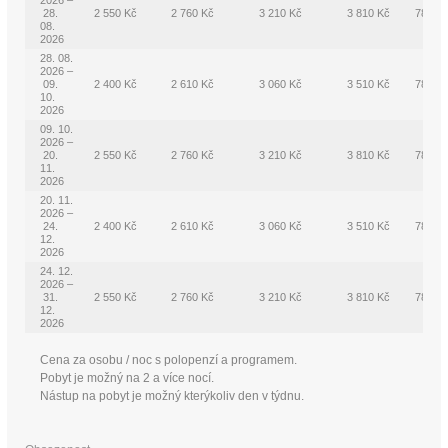
2026 –
28.
2 550 Kč
2 760 Kč
3 210 Kč
3 810 Kč
780 K
08.
2026
28. 08.
2026 –
09.
2 400 Kč
2 610 Kč
3 060 Kč
3 510 Kč
780 K
10.
2026
09. 10.
2026 –
20.
2 550 Kč
2 760 Kč
3 210 Kč
3 810 Kč
780 K
11.
2026
20. 11.
2026 –
24.
2 400 Kč
2 610 Kč
3 060 Kč
3 510 Kč
780 K
12.
2026
24. 12.
2026 –
31.
2 550 Kč
2 760 Kč
3 210 Kč
3 810 Kč
780 K
12.
2026
Cena za osobu / noc s polopenzí a programem.
Pobyt je možný na 2 a více nocí.
Nástup na pobyt je možný kterýkoliv den v týdnu.