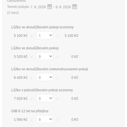
Obsazenost
Termín pobytu:
7. 8. 2026
–
9. 8. 2026
(
2 noci
)
Lůžko ve dvoulůžkovém pokoji economy
×
=
5 100 Kč
5 100 Kč
Lůžko ve dvoulůžkovém pokoji
×
=
5 520 Kč
0 Kč
Lůžko ve dvoulůžkovém zrekonstruovaném pokoji
×
=
6 420 Kč
0 Kč
Lůžko v jednolůžkovém pokoji economy
×
=
7 620 Kč
0 Kč
Dítě 6-12 let na přistýlce
×
=
1 560 Kč
0 Kč