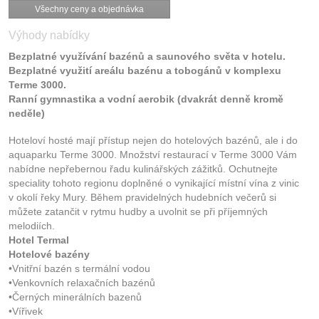
Všechny ceny a objednávka
Výhody nabídky
Bezplatné využívání bazénů a saunového světa v hotelu.
Bezplatné využití areálu bazénu a tobogánů v komplexu
Terme 3000.
Ranní gymnastika a vodní aerobik (dvakrát denně kromě
neděle)
Hoteloví hosté mají přístup nejen do hotelových bazénů, ale i do
aquaparku Terme 3000. Množství restaurací v Terme 3000 Vám
nabídne nepřebernou řadu kulinářských zážitků. Ochutnejte
speciality tohoto regionu doplněné o vynikající místní vína z vinic
v okolí řeky Mury. Během pravidelných hudebních večerů si
můžete zatančit v rytmu hudby a uvolnit se při příjemných
melodiích.
Hotel Termal
Hotelové bazény
•Vnitřní bazén s termální vodou
•Venkovních relaxačních bazénů
•Černých minerálních bazenů
•Vířivek