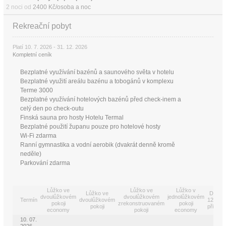
2 noci od
2400 Kč/osoba a noc
Rekreační pobyt
Platí 10. 7. 2026 - 31. 12. 2026
Kompletní ceník
Bezplatné využívání bazénů a saunového světa v hotelu
Bezplatné využití areálu bazénu a tobogánů v komplexu
Terme 3000
Bezplatné využívání hotelových bazénů před check-inem a
celý den po check-outu
Finská sauna pro hosty Hotelu Termal
Bezplatné použití županu pouze pro hotelové hosty
Wi-Fi zdarma
Ranní gymnastika a vodní aerobik (dvakrát denně kromě
neděle)
Parkování zdarma
Lůžko ve
Lůžko ve
Lůžko v
Lůžko ve
Dítě 6-
dvoulůžkovém
dvoulůžkovém
jednolůžkovém
Termín
dvoulůžkovém
12 let n
pokoji
zrekonstruovaném
pokoji
pokoji
přistýlc
economy
pokoji
economy
10. 07.