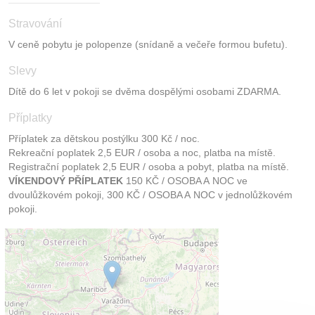
Stravování
V ceně pobytu je polopenze (snídaně a večeře formou bufetu).
Slevy
Dítě do 6 let v pokoji se dvěma dospělými osobami ZDARMA.
Příplatky
Příplatek za dětskou postýlku 300 Kč / noc.
Rekreační poplatek 2,5 EUR / osoba a noc, platba na místě.
Registrační poplatek 2,5 EUR / osoba a pobyt, platba na místě.
VÍKENDOVÝ PŘÍPLATEK
150 KČ / OSOBA A NOC ve
dvoulůžkovém pokoji, 300 KČ / OSOBA A NOC v jednolůžkovém
pokoji.