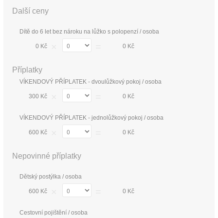
Další ceny
Dítě do 6 let bez nároku na lůžko s polopenzí / osoba
×
=
0 Kč
0 Kč
Příplatky
VÍKENDOVÝ PŘÍPLATEK - dvoulůžkový pokoj / osoba
×
=
300 Kč
0 Kč
VÍKENDOVÝ PŘÍPLATEK - jednolůžkový pokoj / osoba
×
=
600 Kč
0 Kč
Nepovinné příplatky
Dětský postýlka / osoba
×
=
600 Kč
0 Kč
Cestovní pojištění / osoba