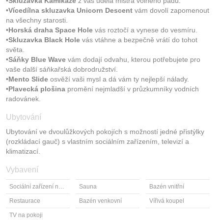
•
Skluzavka Kamikaze
z vás udělá mistra volného pádu.
•
Vícedílna skluzavka Unicorn Descent
vám dovolí zapomenout
na všechny starosti.
•
Horská draha Space Hole
vás roztočí a vynese do vesmíru.
•
Skluzavka Black Hole
vás vtáhne a bezpečně vrátí do tohot
světa.
•
Sáňky Blue Wave
vám dodají odvahu, kterou potřebujete pro
vaše další sáňkařská dobrodružství.
•
Mento Slide
osvěží vaši mysl a dá vám ty nejlepší nálady.
•
Plavecká plošina
promění nejmladší v průzkumníky vodních
radovánek.
Ubytování
Ubytování ve dvoulůžkových pokojích s možností jedné přistýlky
(rozkládací gauč) s vlastním sociálním zařízením, televizí a
klimatizací.
Vybavení
Sociální zařízení na pokoji
Sauna
Bazén vnitřní
Restaurace
Bazén venkovní
Vířivá koupel
TV na pokoji