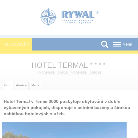
Panel pro správu cookies
Najít ubytování
Menu
Státy
HOTEL TERMAL
★
★
★
★
Slevy a Last Minute
(
Moravske Toplice
,
Moravské Toplice
)
Novinky
Úvod
Atrakce
Mapa
Podmínky
Hotel Termal v Terme 3000 poskytuje ubytování v dobře
Partneři
vybavených pokojích, disponuje vlastními bazény a širokou
nabídkou hotelových služeb.
Tištěné katalogy
Kontakt