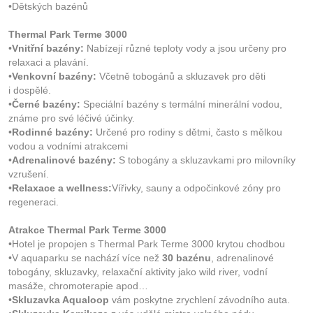
•Dětských bazénů
Thermal Park Terme 3000
•
Vnitřní bazény:
Nabízejí různé teploty vody a jsou určeny pro
relaxaci a plavání.
•
Venkovní bazény:
Včetně tobogánů a skluzavek pro děti
i dospělé.
•
Černé bazény:
Speciální bazény s termální minerální vodou,
známe pro své léčivé účinky.
•
Rodinné bazény:
Určené pro rodiny s dětmi, často s mělkou
vodou a vodními atrakcemi
•
Adrenalinové bazény:
S tobogány a skluzavkami pro milovníky
vzrušení.
•
Relaxace a wellness:
Vířivky, sauny a odpočinkové zóny pro
regeneraci.
Atrakce Thermal Park Terme 3000
•Hotel je propojen s Thermal Park Terme 3000 krytou chodbou
•V aquaparku se nachází více než
30 bazénu
, adrenalinové
tobogány, skluzavky, relaxační aktivity jako wild river, vodní
masáže, chromoterapie apod…
•
Skluzavka Aqualoop
vám poskytne zrychlení závodního auta.