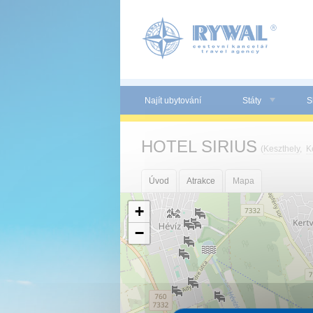
Panel pro správu cookies
Najít ubytování
Státy
S
HOTEL SIRIUS
(
Keszthely
,
K
Úvod
Atrakce
Mapa
+
−