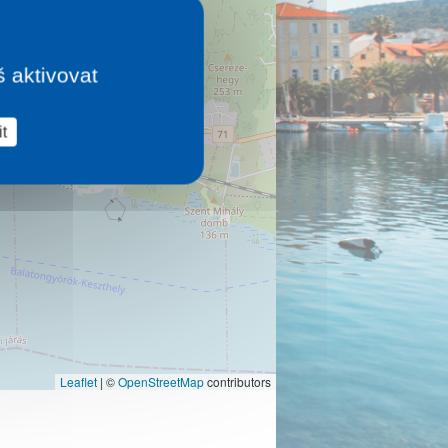
š aktivovat
t
Leaflet
|
©
OpenStreetMap
contributors