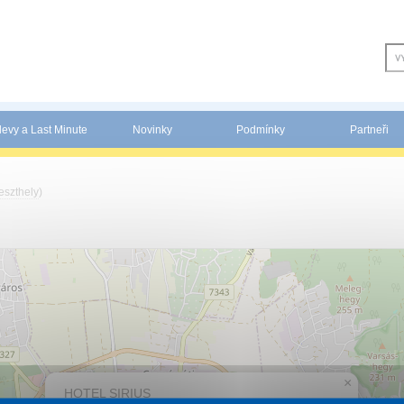
levy a Last Minute
Novinky
Podmínky
Partneři
eszthely
)
×
HOTEL SIRIUS