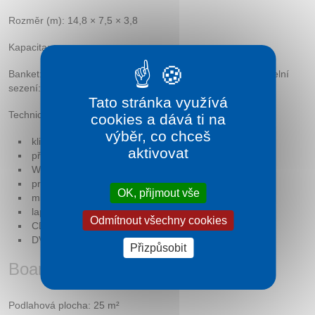
Rozměr (m): 14,8 × 7,5 × 3,8
Kapacita:
Banket: 60 Tvar U: 40 Recepce: 80 Školní sezení: 80 Divadelní
sezení: 100
Tato stránka využívá
Technické vybavení sálu:
cookies a dává ti na
výběr, co chceš
klimatizace
aktivovat
přirozené osvětlení
Wi-Fi
projektor
OK, přijmout vše
mikrofon
laptop
Odmítnout všechny cookies
CD přehrávač
DVD přehrávač
Přizpůsobit
Board
Podlahová plocha: 25 m²