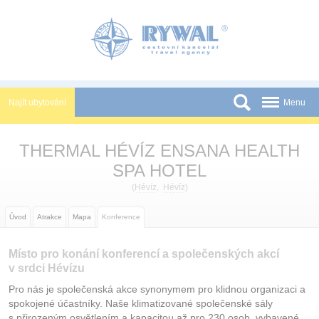
Panel pro správu cookies
Najít ubytování
Menu
Státy
THERMAL HÉVÍZ ENSANA HEALTH
Slevy a Last Minute
SPA HOTEL
Novinky
(
Hévíz
,
Hévíz
)
Podmínky
Úvod
Atrakce
Mapa
Konference
Partneři
Místo pro konání konferencí a společenských akcí
Tištěné katalogy
v srdci Hévízu
Pro nás je společenská akce synonymem pro klidnou organizaci a
Kontakt
spokojené účastníky. Naše klimatizované společenské sály
s přirozeným osvětlením a kapacitou až pro 230 osob, vybavené