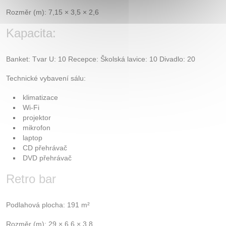
Rozměr (m): 7,15 × 3,5 × 2,6
Kapacita:
Banket: Tvar U: 10 Recepce: Školská lavice: 10 Divadlo: 20
Technické vybavení sálu:
klimatizace
Wi-Fi
projektor
mikrofon
laptop
CD přehrávač
DVD přehrávač
Retro bar
Podlahová plocha: 191 m²
Rozměr (m): 29 × 6,6 × 3,8