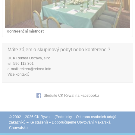
Konferenční místnost
Máte zájem o skupinový pobyt nebo konferenci?
DCK Rekrea Ostrava, s.r.o.
tel: 596 112 301
e-mail:
rekrea@rekrea.info
Více kontaktů
Sledujte CK Rywal na Facebooku
© 2002 – 2026 CK Rywal – (
Podmínky
–
Ochrana osobních údajů
zákazníků
–
Ke stažení
) – Doporučujeme
Ubytování Makarská
Chorvatsko
.