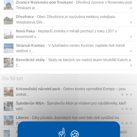
Zvonice Rovensko pod Troskami
- Dřevěná zvonice v Rovensku pod
Troskami je ...
★
Dřevěnice
- Obec Dřevěnice je nazývána mekkou volejbalu.
Volejbalová Dře...
★
Nová Paka
- Nejstarší zmínka o městě pochází z roku 1357 v
souvislosti s ...
★
Skiareál Kozinec
- V lyžařském centru Kozinec najdete dvě mírně
obtížné s...
★
Besedické skály
- Skály ve kterých lze nalézt skalní bludiště Kalich a
C...
★
Do 50 km
Krkonošský národní park
- Ostrov tundry uprostřed Evropy – jsou
unikát...
★ ★ ★
Špindlerův Mlýn
- Špindlerův Mlýn je místem pro návštěvníky, kteří
vyhl...
★ ★ ★
Liberec
- Díky půvabu Jizerských hor sem lidé rádi vyrážejí na
dovolenou. ...
★ ★ ★
Sportovní areál Medvědín
- Areál Horní Mísečky - Medvědín nabízí