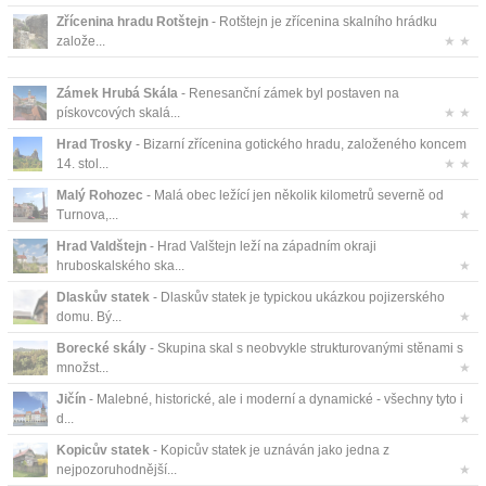
Zřícenina hradu Rotštejn
- Rotštejn je zřícenina skalního hrádku
založe...
★ ★
Zámek Hrubá Skála
- Renesanční zámek byl postaven na
pískovcových skalá...
★ ★
Hrad Trosky
- Bizarní zřícenina gotického hradu, založeného koncem
14. stol...
★ ★
Malý Rohozec
- Malá obec ležící jen několik kilometrů severně od
Turnova,...
★
Hrad Valdštejn
- Hrad Valštejn leží na západním okraji
hruboskalského ska...
★
Dlaskův statek
- Dlaskův statek je typickou ukázkou pojizerského
domu. Bý...
★
Borecké skály
- Skupina skal s neobvykle strukturovanými stěnami s
množst...
★
Jičín
- Malebné, historické, ale i moderní a dynamické - všechny tyto i
d...
★
Kopicův statek
- Kopicův statek je uznáván jako jedna z
nejpozoruhodnější...
★