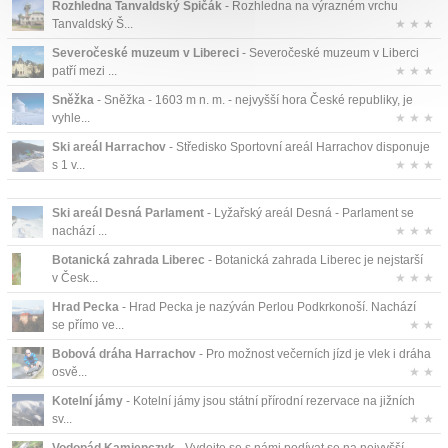
Rozhledna Tanvaldský Špičák
- Rozhledna na výrazném vrchu
Tanvaldský Š...
★ ★ ★
Severočeské muzeum v Libereci
- Severočeské muzeum v Liberci
patří mezi ...
★ ★ ★
Sněžka
- Sněžka - 1603 m n. m. - nejvyšší hora České republiky, je
vyhle...
★ ★ ★
Ski areál Harrachov
- Středisko Sportovní areál Harrachov disponuje
s 1 v...
★ ★ ★
Ski areál Desná Parlament
- Lyžařský areál Desná - Parlament se
nachází ...
★ ★ ★
Botanická zahrada Liberec
- Botanická zahrada Liberec je nejstarší
v Česk...
★ ★ ★
Hrad Pecka
- Hrad Pecka je nazýván Perlou Podkrkonoší. Nachází
se přímo ve...
★ ★
Bobová dráha Harrachov
- Pro možnost večerních jízd je vlek i dráha
osvě...
★ ★
Kotelní jámy
- Kotelní jámy jsou státní přírodní rezervace na jižních
sv...
★ ★