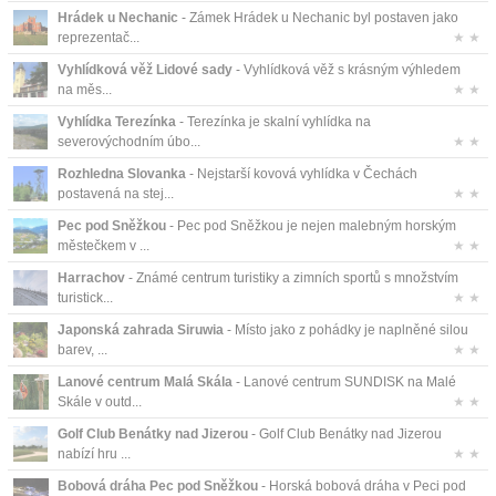
Hrádek u Nechanic
- Zámek Hrádek u Nechanic byl postaven jako
reprezentač...
★ ★
Vyhlídková věž Lidové sady
- Vyhlídková věž s krásným výhledem
na měs...
★ ★
Vyhlídka Terezínka
- Terezínka je skalní vyhlídka na
severovýchodním úbo...
★ ★
Rozhledna Slovanka
- Nejstarší kovová vyhlídka v Čechách
postavená na stej...
★ ★
Pec pod Sněžkou
- Pec pod Sněžkou je nejen malebným horským
městečkem v ...
★ ★
Harrachov
- Známé centrum turistiky a zimních sportů s množstvím
turistick...
★ ★
Japonská zahrada Siruwia
- Místo jako z pohádky je naplněné silou
barev, ...
★ ★
Lanové centrum Malá Skála
- Lanové centrum SUNDISK na Malé
Skále v outd...
★ ★
Golf Club Benátky nad Jizerou
- Golf Club Benátky nad Jizerou
nabízí hru ...
★ ★
Bobová dráha Pec pod Sněžkou
- Horská bobová dráha v Peci pod