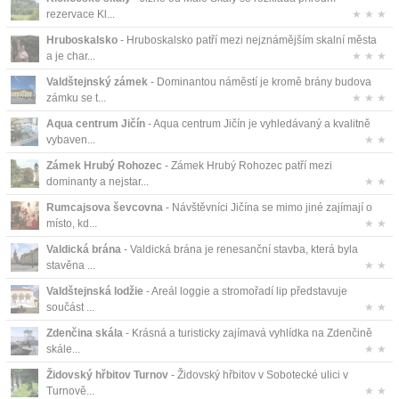
rezervace Kl...
★ ★ ★
Hruboskalsko
- Hruboskalsko patří mezi nejznámějším skalní města
a je char...
★ ★ ★
Valdštejnský zámek
- Dominantou náměstí je kromě brány budova
zámku se t...
★ ★ ★
Aqua centrum Jičín
- Aqua centrum Jičín je vyhledávaný a kvalitně
vybaven...
★ ★
Zámek Hrubý Rohozec
- Zámek Hrubý Rohozec patří mezi
dominanty a nejstar...
★ ★
Rumcajsova ševcovna
- Návštěvníci Jičína se mimo jiné zajímají o
místo, kd...
★ ★
Valdická brána
- Valdická brána je renesanční stavba, která byla
stavěna ...
★ ★
Valdštejnská lodžie
- Areál loggie a stromořadí lip představuje
součást ...
★ ★
Zdenčina skála
- Krásná a turisticky zajímavá vyhlídka na Zdenčině
skále...
★ ★
Židovský hřbitov Turnov
- Židovský hřbitov v Sobotecké ulici v
Turnově...
★ ★