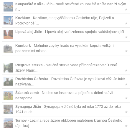
Koupaliště Kníže Jičín
- Nově otevřené koupaliště Kníže nabízí svým
n...
★
Kozákov
- Kozákov je nejvyšší horou Českého ráje, Pojizeří a
Podkrkonoší....
★
Lipová alej Jičín
- Lipová alej tvoří zelenou spojnici valdštejnova jičí...
★
Kumburk
- Mohutné zbytky hradu na vysokém kopci s velkými
podzemními místno...
★
Riegrova stezka
- Naučná stezka vede přírodní rezervací Údolí
Jizery. Nauč...
★
Rozhledna Čeřovka
- Rozhledna Čeřovka je vyhlídková věž. Je také
nazývána...
★
Šťastná země
- Nechte se inspirovat a přijeďte s dětmi strávit
nezapome...
★
Synagoga Jičín
- Synagoga v Jičíně byla od roku 1773 až do roku
1941 duch...
★
Turnov
- Leží na řece Jizeře obklopen malebnou krajinou Českého
ráje, kraj...
★