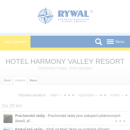
Panel pro správu cookies
Najít ubytování
Menu
Státy
HOTEL HARMONY VALLEY RESORT
Slevy a Last Minute
(
Szklarska Poręba
,
Dolní Slezsko
)
Novinky
Úvod
Atrakce
Mapa
Podmínky
Význam atrakce:
státní —
★ ★ ★
regionální —
★ ★
místní —
★
Partneři
Do 20 km
Tištěné katalogy
Prachovské skály
- Prachovské skály jsou uskupení pískovcových
Kontakt
útvarů, př...
★ ★ ★
Klokočské skály
- Jižně od Malé Skály se rozkládá přírodní