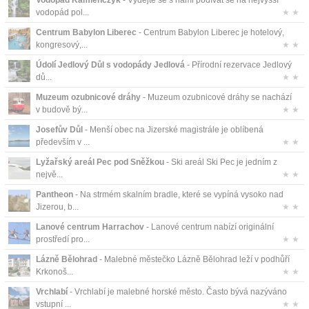
Vodopád Kamienczyk
- Vydejte se s námi podívat se na nejvyšší
vodopád pol...
★ ★
Centrum Babylon Liberec
- Centrum Babylon Liberec je hotelový,
kongresový,...
★ ★
Údolí Jedlový Důl s vodopády Jedlová
- Přírodní rezervace Jedlový
dů...
★ ★
Muzeum ozubnicové dráhy
- Muzeum ozubnicové dráhy se nachází
v budově bý...
★ ★
Josefův Důl
- Menší obec na Jizerské magistrále je oblíbená
především v ...
★ ★
Lyžařský areál Pec pod Sněžkou
- Ski areál Ski Pec je jedním z
nejvě...
★ ★
Pantheon
- Na strmém skalním bradle, které se vypíná vysoko nad
Jizerou, b...
★ ★
Lanové centrum Harrachov
- Lanové centrum nabízí originální
prostředí pro...
★ ★
Lázně Bělohrad
- Malebné městečko Lázně Bělohrad leží v podhůří
Krkonoš...
★ ★
Vrchlabí
- Vrchlabí je malebné horské město. Často bývá nazýváno
vstupní ...
★ ★