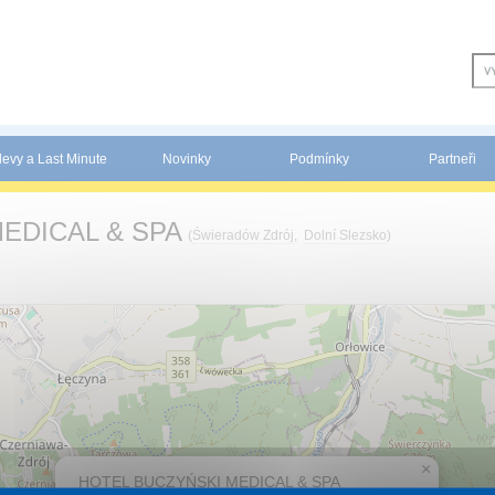
levy a Last Minute
Novinky
Podmínky
Partneři
EDICAL & SPA
(
Świeradów Zdrój
,
Dolní Slezsko
)
×
HOTEL BUCZYŃSKI MEDICAL & SPA