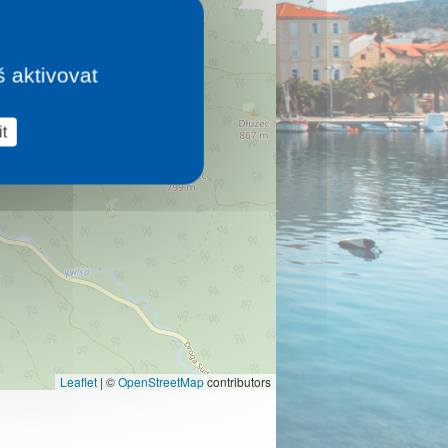
š aktivovat
t
Leaflet
|
©
OpenStreetMap
contributors