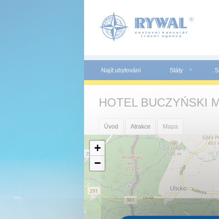
Panel pro správu cookies
Najít ubytování
Státy
S
HOTEL BUCZYŃSKI M
Úvod
Atrakce
Mapa
+
−