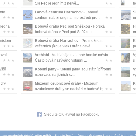
★ ★ ★
Ski Pec je jedním z nejvě...
★ ★
h
mto
Lanové centrum Harrachov
- Lanové
S
★ ★ ★
centrum nabízí originální prostředí pro...
★ ★
m
hledna
Bobová dráha Pec pod Sněžkou
- Horská
H
★ ★ ★
bobová dráha v Peci pod Sněžkou ...
★ ★
m
 místem
Bobová dráha Harrachov
- Pro možnost
K
★ ★ ★
večerních jízd je vlek i dráha osvě...
★ ★
pa
ovní
Vrchlabí
- Vrchlabí je malebné horské město.
V
★ ★ ★
Často bývá nazýváno vstupní ...
★ ★
s
yšší
Kotelní jámy
- Kotelní jámy jsou státní přírodní
V
★ ★ ★
rezervace na jižních sv...
★ ★
v
ndry
Muzeum ozubnicové dráhy
- Muzeum
P
★ ★ ★
ozubnicové dráhy se nachází v budově bý...
★ ★
s
Sledujte CK Rywal na Facebooku