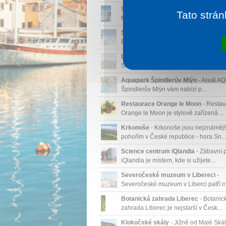
Sportovní areál Medvědín
- Areál Hor
Tato strán
Mísečky - Medvědín nabízí dvě l...
Ski areál Desná Parlament
- Lyžařský
Desná - Parlament se nachází ...
Lanovka na Sněžku
- Nová lanová dr
Sněžku vede v původní trase, po...
Aquapark Špindlerův Mlýn
- Areál A
Špindlerův Mlýn vám nabízí p...
Restaurace Orange le Moon
- Restau
Orange le Moon je stylově zařízená ...
Krkonoše
- Krkonoše jsou nejznáměj
pohořím v České republice - hora Sn...
Science centrum iQlandia
- Zábavní 
iQlandia je místem, kde si užijete...
Severočeské muzeum v Libereci
-
Severočeské muzeum v Liberci patří me
Botanická zahrada Liberec
- Botanic
zahrada Liberec je nejstarší v Česk...
Klokočské skály
- Jižně od Malé Skál