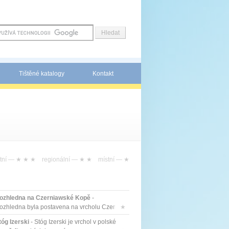
Tištěné katalogy
Kontakt
tní —
★ ★ ★
regionální —
★ ★
místní —
★
ozhledna na Czerniawské Kopě
-
ozhledna byla postavena na vrcholu Czern...
★
tóg Izerski
- Stóg Izerski je vrchol v polské