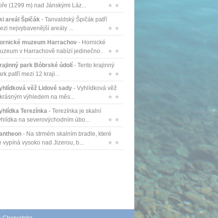
oře (1299 m) nad Jánskými Láz...
★ ★
ki areál Špičák
- Tanvaldský Špičák patří
ezi nejvybavenější areály ...
★ ★
ornické muzeum Harrachov
- Hornické
uzeum v Harrachově nabízí jedinečno...
★ ★
rajinný park Bóbrské údolí
- Tento krajinný
rk patří mezi 12 kraji...
★ ★
yhlídková věž Lidové sady
- Vyhlídková věž
 krásným výhledem na měs...
★ ★
yhlídka Terezínka
- Terezínka je skalní
yhlídka na severovýchodním úbo...
★ ★
antheon
- Na strmém skalním bradle, které
e vypíná vysoko nad Jizerou, b...
★ ★