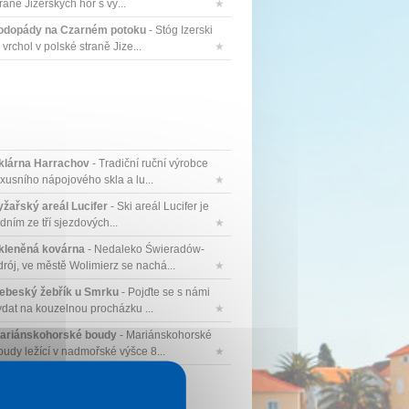
raně Jizerských hor s vý...
★
odopády na Czarném potoku
- Stóg Izerski
 vrchol v polské straně Jize...
★
klárna Harrachov
- Tradiční ruční výrobce
uxusního nápojového skla a lu...
★
yžařský areál Lucifer
- Ski areál Lucifer je
dním ze tří sjezdových...
★
kleněná kovárna
- Nedaleko Świeradów-
drój, ve městě Wolimierz se nachá...
★
ebeský žebřík u Smrku
- Pojďte se s námi
ydat na kouzelnou procházku ...
★
ariánskohorské boudy
- Mariánskohorské
oudy ležící v nadmořské výšce 8...
★