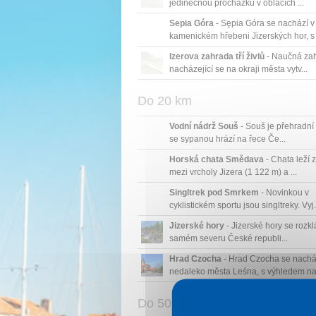
jedinečnou procházku v oblacích ...
Sepia Góra
- Sępia Góra se nachází v
kamenickém hřebeni Jizerských hor, s
...
Izerova zahrada tří živlů
- Naučná za
nacházející se na okraji města vytv...
Do 20 km
Vodní nádrž Souš
- Souš je přehradní
se sypanou hrází na řece Če...
Horská chata Smědava
- Chata leží 
mezi vrcholy Jizera (1 122 m) a ...
Singltrek pod Smrkem
- Novinkou v
cyklistickém sportu jsou singltreky. Vyj.
Jizerské hory
- Jizerské hory se rozkl
samém severu České republi...
Hrad Czocha
- Hrad Czocha se nachá
nedaleko města Leśna, s výhledem na j
Do 50 km