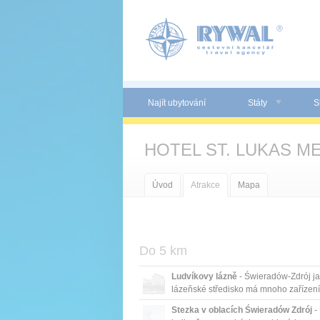
Panel pro správu cookies
Najít ubytování
Státy
S
HOTEL ST. LUKAS ME
Úvod
Atrakce
Mapa
Do 5 km
Ludvíkovy lázně
- Świeradów-Zdrój j
lázeňské středisko má mnoho zařízení 
Stezka v oblacích Świeradów Zdrój
- 