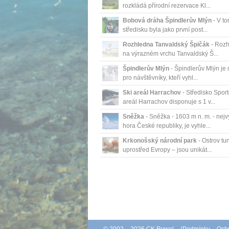
rozkládá přírodní rezervace Kl...
Bobová dráha Špindlerův Mlýn
- V to
středisku byla jako první post...
Rozhledna Tanvaldský Špičák
- Roz
na výrazném vrchu Tanvaldský Š...
Špindlerův Mlýn
- Špindlerův Mlýn je
pro návštěvníky, kteří vyhl...
Ski areál Harrachov
- Středisko Sport
areál Harrachov disponuje s 1 v...
Sněžka
- Sněžka - 1603 m n. m. - nejv
hora České republiky, je vyhle...
Krkonošský národní park
- Ostrov tu
uprostřed Evropy – jsou unikát...