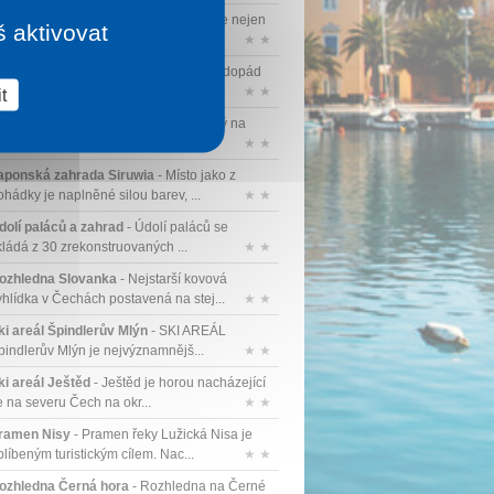
ec pod Sněžkou
- Pec pod Sněžkou je nejen
š aktivovat
alebným horským městečkem v ...
★ ★
odopád Szklarki
- 13 metrů vysoký vodopád
zklarki má širokou kaskádu, k...
★ ★
t
rad Chojnik
- Kamenný hrad umístěný na
rcholku hory Chojnik v Krkonoších...
★ ★
aponská zahrada Siruwia
- Místo jako z
ohádky je naplněné silou barev, ...
★ ★
dolí paláců a zahrad
- Údolí paláců se
kládá z 30 zrekonstruovaných ...
★ ★
ozhledna Slovanka
- Nejstarší kovová
yhlídka v Čechách postavená na stej...
★ ★
ki areál Špindlerův Mlýn
- SKI AREÁL
pindlerův Mlýn je nejvýznamnějš...
★ ★
ki areál Ještěd
- Ještěd je horou nacházející
e na severu Čech na okr...
★ ★
ramen Nisy
- Pramen řeky Lužická Nisa je
blíbeným turistickým cílem. Nac...
★ ★
ozhledna Černá hora
- Rozhledna na Černé