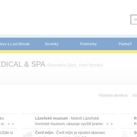
levy a Last Minute
Novinky
Podmínky
Partneři
DICAL & SPA
(
Świeradów Zdrój
,
Dolní Slezsko
)
Význam atrakce:
stá
ako
Lázeňské muzeum
- Neboli Lázeňské
R
umí...
★ ★
hornické muzeum, ukazuje využití pramenů od
★ ★
R
j...
Užijte si
Čertí mlýn
- Čertí mlýn je výrobní skanzen
S