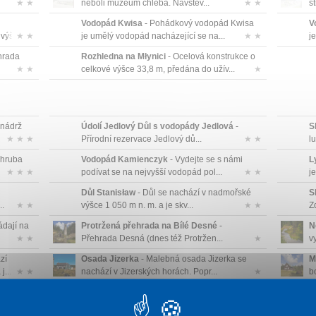
★ ★
neboli muzeum chleba. Návštěv...
★ ★
st
Vodopád Kwisa
- Pohádkový vodopád Kwisa
V
 výškou
★ ★
je umělý vodopád nacházející se na...
★ ★
je
hrada
Rozhledna na Młynici
- Ocelová konstrukce o
★ ★
celkové výšce 33,8 m, předána do užív...
★
 nádrž
Údolí Jedlový Důl s vodopády Jedlová
-
S
★ ★ ★
Přírodní rezervace Jedlový dů...
★ ★
l
zhruba
Vodopád Kamienczyk
- Vydejte se s námi
L
★ ★ ★
podívat se na nejvyšší vodopád pol...
★ ★
je
Důl Stanisław
- Důl se nachází v nadmořské
S
..
★ ★
výšce 1 050 m n. m. a je skv...
★ ★
Z
ádají na
Protržená přehrada na Bílé Desné
-
N
★ ★
Přehrada Desná (dnes též Protržen...
★
v
zí
Osada Jizerka
- Malebná osada Jizerka se
M
...
★ ★
nachází v Jizerských horách. Popr...
★
b