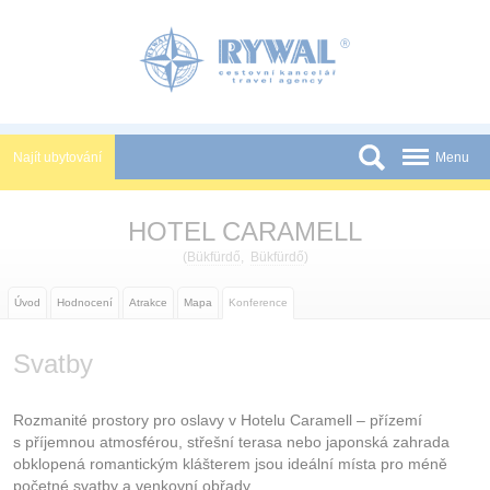
Panel pro správu cookies
Najít ubytování
Menu
Státy
HOTEL CARAMELL
Slevy a Last Minute
(
Bükfürdő
,
Bükfürdő
)
Novinky
Úvod
Hodnocení
Atrakce
Mapa
Konference
Podmínky
Svatby
Partneři
Tištěné katalogy
Rozmanité prostory pro oslavy v Hotelu Caramell – přízemí
s příjemnou atmosférou, střešní terasa nebo japonská zahrada
Kontakt
obklopená romantickým klášterem jsou ideální místa pro méně
početné svatby a venkovní obřady.