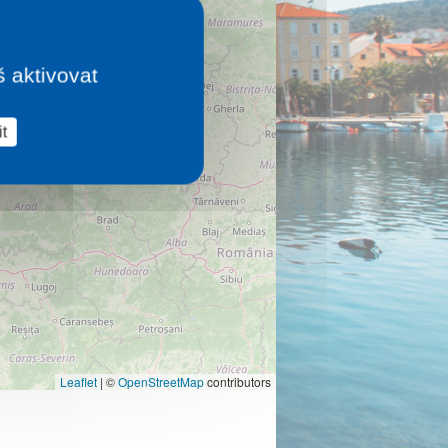
š aktivovat
t
Leaflet
|
©
OpenStreetMap
contributors