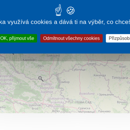
ka využívá cookies a dává ti na výběr, co chce
OK, přijmout vše
Odmítnout všechny cookies
Přizpůsobi