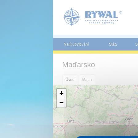
Panel pro správu cookies
Najít ubytování
Státy
S
Maďarsko
Úvod
Mapa
+
−