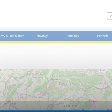
levy a Last Minute
Novinky
Podmínky
Partneři