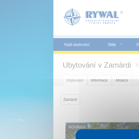
Panel pro správu cookies
Najít ubytování
Státy
S
Ubytování v Zamárdi
T
Ubytování
Informace
Atrakce
Zamárdi
NOVINKA