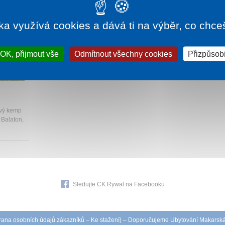
ka využívá cookies a dává ti na výběr, co chce
OK, přijmout vše
Odmítnout všechny cookies
Přizpůsobi
00 Kč
ový kemp
 Balaton,
Sledujte CK Rywal na Facebooku
ana osobních údajů zákazníků
–
Ke stažení
) – Doporučujeme
Ubytování Makarsk