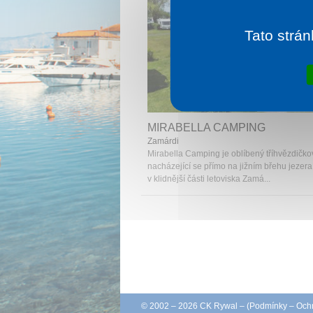
Tato strán
1 noc od
5
MIRABELLA CAMPING
Zamárdi
Mirabella Camping je oblíbený tříhvězdičk
nacházející se přímo na jižním břehu jezera
v klidnější části letoviska Zamá...
© 2002 – 2026 CK Rywal – (
Podmínky
–
Ochr