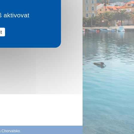
š aktivovat
t
á Chorvatsko
.