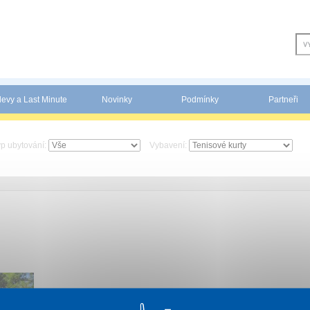
levy a Last Minute
Novinky
Podmínky
Partneři
yp ubytování:
Vybavení: