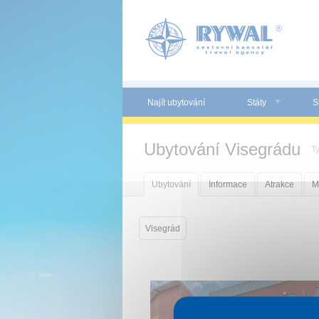
Panel pro správu cookies
Najít ubytování
Státy
S
Ubytování Visegrádu
T
Ubytování
Informace
Atrakce
M
Visegrád