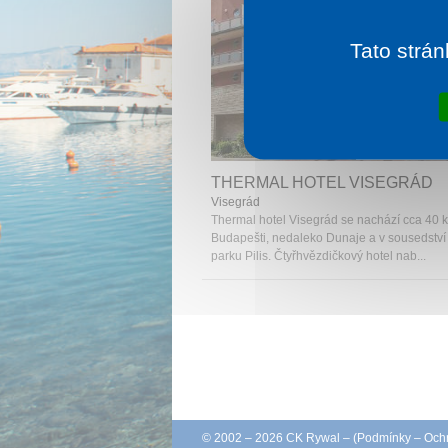
Tato strán
1 noc od
2 
THERMAL HOTEL VISEGRÁD
Visegrád
Thermal hotel Visegrád se nachází cca 40 
Budapešti, nedaleko Dunaje a v sousedství
parku Pilis. Čtyřhvězdičkový hotel nab...
© 2002 – 2026 CK Rywal – (
Podmínky
–
Ochr