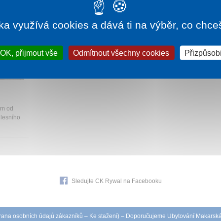
ka využívá cookies a dává ti na výběr, co chce
OK, přijmout vše
Odmítnout všechny cookies
Přizpůsobi
115 Kč
km od
 lesního
Sledujte CK Rywal na Facebooku
ana osobních údajů zákazníků
–
Ke stažení
) – Doporučujeme
Ubytování Makarsk