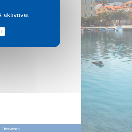
š aktivovat
t
á Chorvatsko
.