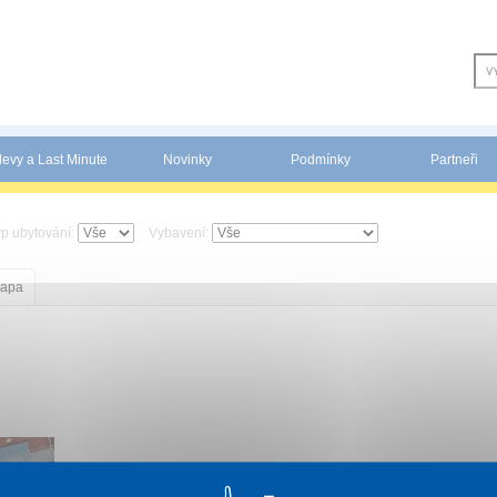
levy a Last Minute
Novinky
Podmínky
Partneři
yp ubytování:
Vybavení:
apa