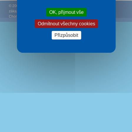
© 2002 – 2026 CK Rywal – (
Podmínky
–
Ochrana osobních údajů
zákazníků
–
Ke stažení
) – Doporučujeme
Ubytování Makarská
OK, přijmout vše
Chorvatsko
.
Odmítnout všechny cookies
Přizpůsobit