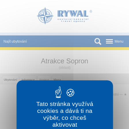
Panel pro správu cookies
Najít ubytování
Menu
Státy
Atrakce Sopron
Slevy a Last Minute
(oblast)
Novinky
Ubytování
Informace
Atrakce
Mapa
Podmínky
Význam atrakce:
státní —
★ ★ ★
regionální —
★ ★
místní —
★
Partneři
Tato stránka využívá
Tištěné katalogy
cookies a dává ti na
Sledujte CK Rywal na Facebooku
výběr, co chceš
Kontakt
aktivovat