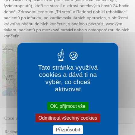
fyzioterapeutů), kteří se starají o zdraví hotelových hostů 24 hodin
denně. Zdravotní centrum „Tri srca“ v Radenci nabízí rehabilitaci
pacientů po infarktu, po kardiovaskulárních operacích, s obtížemi
krevního oběhu dolních končetin, s angínou pectoris, vysokým
tlakem, pacientů po mozkové mrtvici nebo s osteoporózou dolních
končetin.
Tato stránka využívá
cookies a dává ti na
výběr, co chceš
aktivovat
Leaflet
|
©
OpenStreetMap
contributors
OK, přijmout vše
Odmítnout všechny cookies
Obce v oblasti
Přizpůsobit
Radenci