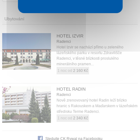
Ubytování
HOTEL IZVIR
Radenci
Hotel Izvir se nachází přímo u zeleného
lázeňského parku v resortu Zdravilišče
Radenci, v těsné blízkosti proslulého
minerálního pramen...
1 noc od
2 160 Kč
HOTEL RADIN
Radenci
Nově zrenovovaný hotel Radin leží blízko
hranic s Rakouskem a Maďarskem v lázeňském
středisku Terme Radenci.
1 noc od
2 340 Kč
Sledujte CK Rywal na Facebooku