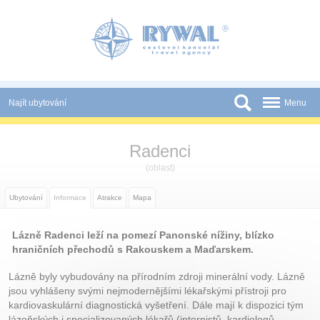
Panel pro správu cookies
Najít ubytování
Menu
Státy
Radenci
Slevy a Last Minute
(oblast)
Novinky
Ubytování
Informace
Atrakce
Mapa
Podmínky
Lázně Radenci leží na pomezí Panonské nížiny, blízko
Partneři
hraničních přechodů s Rakouskem a Maďarskem.
Tištěné katalogy
Lázně byly vybudovány na přírodním zdroji minerální vody. Lázně
jsou vyhlášeny svými nejmodernějšími lékařskými přístroji pro
Kontakt
kardiovaskulární diagnostická vyšetření. Dále mají k dispozici tým
lázeňských i specializovaných lékařů (internistů, kardiologů,