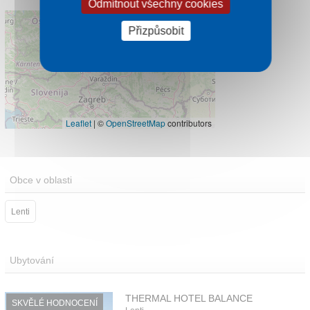
Odmítnout všechny cookies
Přizpůsobit
Leaflet
|
©
OpenStreetMap
contributors
Obce v oblasti
Lenti
Ubytování
THERMAL HOTEL BALANCE
SKVĚLÉ HODNOCENÍ