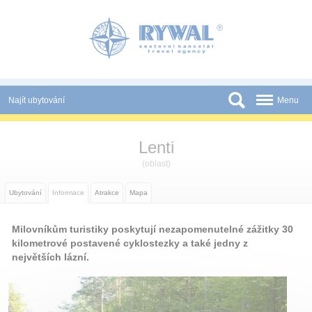
Panel pro správu cookies
Najít ubytování
Menu
Státy
Lenti
Slevy a Last Minute
(oblast)
Novinky
Ubytování
Informace
Atrakce
Mapa
Podmínky
Milovníkům turistiky poskytují nezapomenutelné zážitky 30
Partneři
kilometrové postavené cyklostezky a také jedny z
největších lázní.
Tištěné katalogy
Kontakt