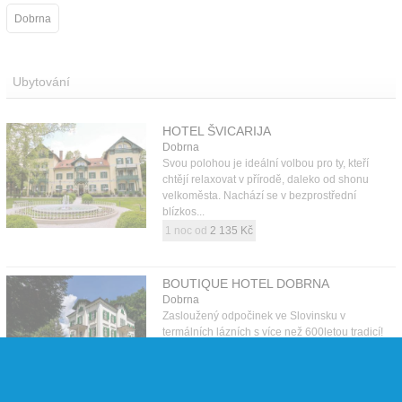
Dobrna
Ubytování
HOTEL ŠVICARIJA
Dobrna
Svou polohou je ideální volbou pro ty, kteří
chtějí relaxovat v přírodě, daleko od shonu
velkoměsta. Nachází se v bezprostřední
blízkos...
1 noc od
2 135 Kč
BOUTIQUE HOTEL DOBRNA
Dobrna
Zasloužený odpočinek ve Slovinsku v
termálních lázních s více než 600letou tradicí!
1 noc od
2 240 Kč