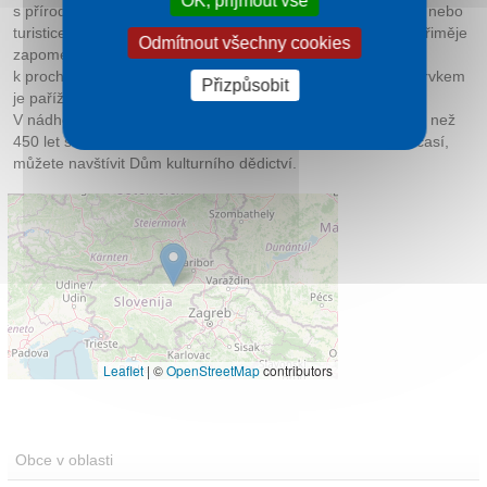
OK, přijmout vše
s přírodou a budete se moci věnovat procházkám, cyklistice nebo
turistice v horách. Čerstvý vzduch a přírodní bohatství vás přiměje
Odmítnout všechny cookies
zapomenout na všechny vaše starosti. Zajímavá místa
k procházce nabízí i samotné centrum Dobrny. Ústředním prvkem
Přizpůsobit
je pařížský kostel Nanebevzetí Panny Marie z 16. století.
V nádherném lesním prostředí opodál zase narazíte na více než
450 let starý Vovkův mlýn. A když náhodou nebude přát počasí,
můžete navštívit Dům kulturního dědictví.
Leaflet
|
©
OpenStreetMap
contributors
Obce v oblasti