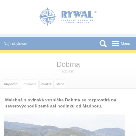
Panel pro správu cookies
Najít ubytování
Menu
Státy
Dobrna
Slevy a Last Minute
(oblast)
Novinky
Ubytování
Informace
Atrakce
Mapa
Podmínky
Malebná slovinská vesnička Dobrna se rozprostírá na
Partneři
severovýchodě země asi hodinku od Mariboru.
Tištěné katalogy
Kontakt