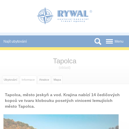
Panel pro správu cookies
Najít ubytování
Menu
Státy
Tapolca
Slevy a Last Minute
(oblast)
Novinky
Ubytování
Informace
Atrakce
Mapa
Podmínky
Tapolca, město jeskyň a vod. Krajina nabízí 14 čedičových
Partneři
kopců ve tvaru klobouku posetých vinicemi lemujících
město Tapolca.
Tištěné katalogy
Kontakt