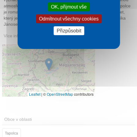
atmosférou pro odpočinek. Významnou pamětihodností v Tapolce
OK, přijmout vše
je romantický Mlýnský rybník s vodním mlýnem starým 200 let,
který je dnes využíván jako hotel. Na břehu stojí socha básníka
Odmítnout všechny cookies
Jánose Batsányi (1763–1845), který se v městě narodil.
Přizpůsobit
Více informací:
wellnesstips.cz
Leaflet
|
©
OpenStreetMap
contributors
Obce v oblasti
Tapolca