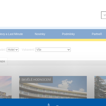
levy a Last Minute
Novinky
Podmínky
Partneři
vání:
Vybavení:
apa
SKVĚLÉ HODNOCENÍ