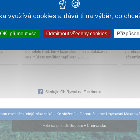
ka využívá cookies a dává ti na výběr, co chce
715 Kč
1 noc od
2 070 Kč
OK, přijmout vše
Odmítnout všechny cookies
Přizpůsobi
A
HOTEL PARK INN
HOTE
Zalakaros
Zalakaro
lness
Načerpejte sílu ze zázraků přírody! Přijeďte s námi
Hotel Fr
y.
do hotelu Park Inn v lázeňském městě Zalakaros,
v překrá
kde můžete navštívit například ZOO ...
léčebným
Sledujte CK Rywal na Facebooku
ana osobních údajů zákazníků
–
Ke stažení
) – Doporučujeme
Ubytování Makarsk
Foto na pozadí:
Supetar v Chorvatsku
.