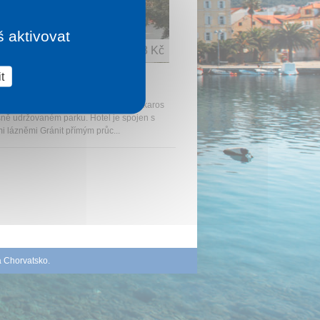
š aktivovat
1 noc od
2 108 Kč
t
L FREYA
s
eya*** se nachází v centru města Zalakaros
sně udržovaném parku. Hotel je spojen s
i lázněmi Gránit přímým průc...
á Chorvatsko
.