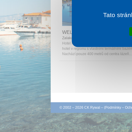
Tato strán
1 noc od
1 
WELLNESS HOTEL KAROS SP
Zalakaros
Hotel Karos Spa****superior je nejlepší wel
hotel v regionu s vlastními termálními bazén
Nachází pouze 400 metrů od centra lázeň...
© 2002 – 2026 CK Rywal – (
Podmínky
–
Ochr