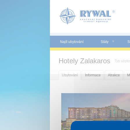
Panel pro správu cookies
Najít ubytování
Státy
S
Hotely Zalakaros
Typ ubyto
Ubytování
Informace
Atrakce
M