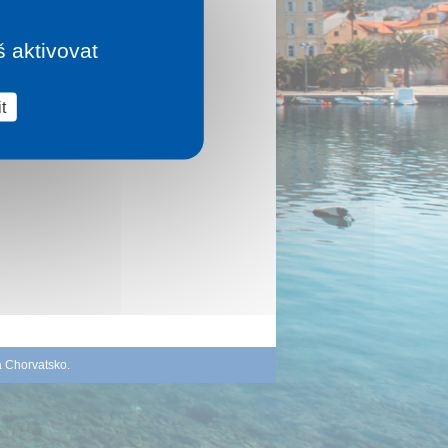
š aktivovat
t
á Chorvatsko
.