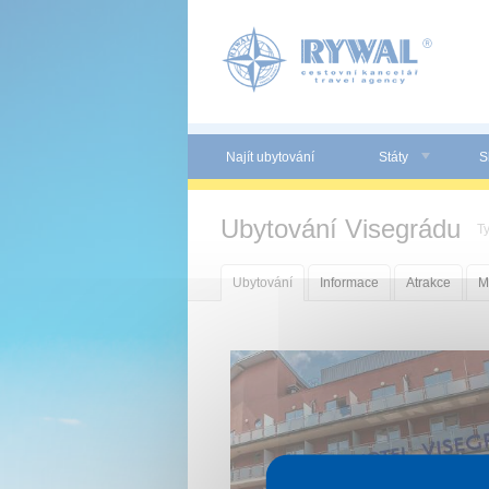
Panel pro správu cookies
Najít ubytování
Státy
S
Ubytování Visegrádu
T
Ubytování
Informace
Atrakce
M