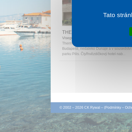
Tato strán
1 noc od
2 
THERMAL HOTEL VISEGRÁD
Visegrád
Thermal hotel Visegrád se nachází cca 40 
Budapešti, nedaleko Dunaje a v sousedství
parku Pilis. Čtyřhvězdičkový hotel nab...
© 2002 – 2026 CK Rywal – (
Podmínky
–
Ochr