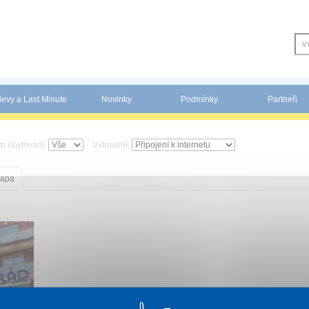
levy a Last Minute
Novinky
Podmínky
Partneři
yp ubytování:
Vybavení:
apa