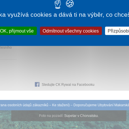
ka využívá cookies a dává ti na výběr, co chce
115 Kč
OK, přijmout vše
Odmítnout všechny cookies
Přizpůsobi
km od
 lesního
Sledujte CK Rywal na Facebooku
ana osobních údajů zákazníků
–
Ke stažení
) – Doporučujeme
Ubytování Makarsk
Foto na pozadí:
Supetar v Chorvatsku
.