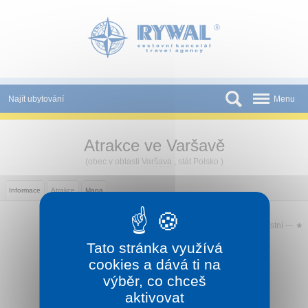
Panel pro správu cookies
Najít ubytování
Menu
Státy
Atrakce ve Varšavě
Slevy a Last Minute
(obec v oblasti
Varšava
, stát Polsko )
Novinky
Informace
Atrakce
Mapa
Podmínky
Význam atrakce:
státní —
★ ★ ★
regionální —
★ ★
místní —
★
Partneři
Tato stránka využívá
Tištěné katalogy
cookies a dává ti na
Sledujte CK Rywal na Facebooku
výběr, co chceš
Kontakt
aktivovat