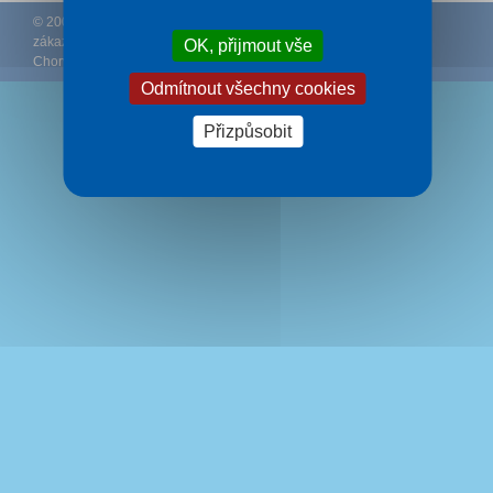
© 2002 – 2026 CK Rywal – (
Podmínky
–
Ochrana osobních údajů
zákazníků
–
Ke stažení
) – Doporučujeme
Ubytování Makarská
OK, přijmout vše
Chorvatsko
.
Odmítnout všechny cookies
Přizpůsobit