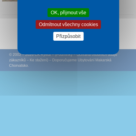
1 noc od
1 430 Kč
OK, přijmout vše
Odmítnout všechny cookies
Sledujte CK Rywal na Facebooku
Přizpůsobit
© 2002 – 2026 CK Rywal – (
Podmínky
–
Ochrana osobních údajů
zákazníků
–
Ke stažení
) – Doporučujeme
Ubytování Makarská
Chorvatsko
.