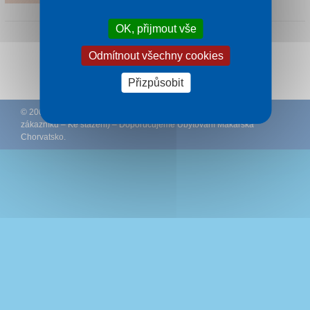
OK, přijmout vše
Odmítnout všechny cookies
Sledujte CK Rywal na Facebooku
Přizpůsobit
© 2002 – 2026 CK Rywal – (
Podmínky
–
Ochrana osobních údajů
zákazníků
–
Ke stažení
) – Doporučujeme
Ubytování Makarská
Chorvatsko
.