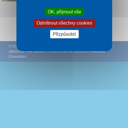
OK, přijmout vše
Odmítnout všechny cookies
Sledujte CK Rywal na Facebooku
Přizpůsobit
© 2002 – 2026 CK Rywal – (
Podmínky
–
Ochrana osobních údajů
zákazníků
–
Ke stažení
) – Doporučujeme
Ubytování Makarská
Chorvatsko
.