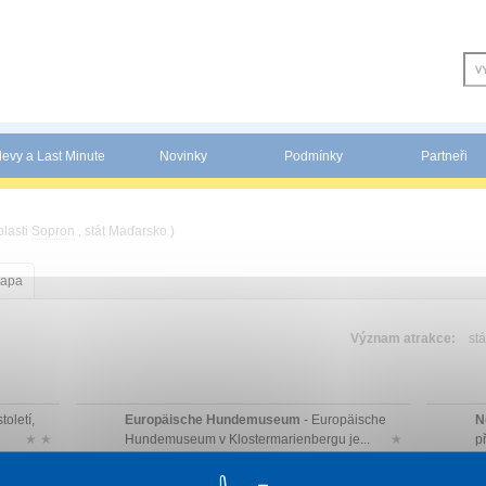
levy a Last Minute
Novinky
Podmínky
Partneři
blasti
Sopron
, stát Maďarsko )
apa
Význam atrakce:
stá
toletí,
Europäische Hundemuseum
- Europäische
N
★ ★
Hundemuseum v Klostermarienbergu je...
★
př
ně
Bükfürdö
- Domov druhého největšího
P