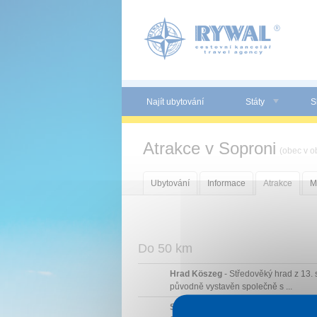
Panel pro správu cookies
Najít ubytování
Státy
S
Atrakce v Soproni
(obec v o
Ubytování
Informace
Atrakce
M
Do 50 km
Hrad Köszeg
- Středověký hrad z 13. s
původně vystavěn společně s ...
Sonnentherme Lutzmannsburg
- Láz