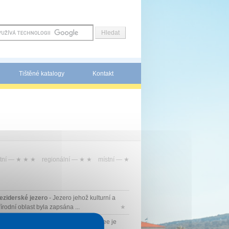
Tištěné katalogy
Kontakt
tní —
★ ★ ★
regionální —
★ ★
místní —
★
eziderské jezero
- Jezero jehož kulturní a
írodní oblast byla zapsána ...
★
odersdorf am See
- Podersdorf am See je