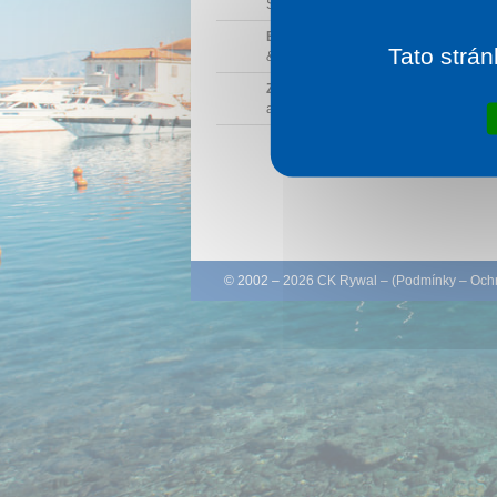
Sonnentherme ležící blízko maďarsko-r
Birdland Golf & Country Club
- Birdla
Tato strán
& Country Club je prvním maďa...
Zámek Fertöd
- "Maďarské Versaille", 
a nejkrásnější barokní zám...
© 2002 – 2026 CK Rywal – (
Podmínky
–
Ochr