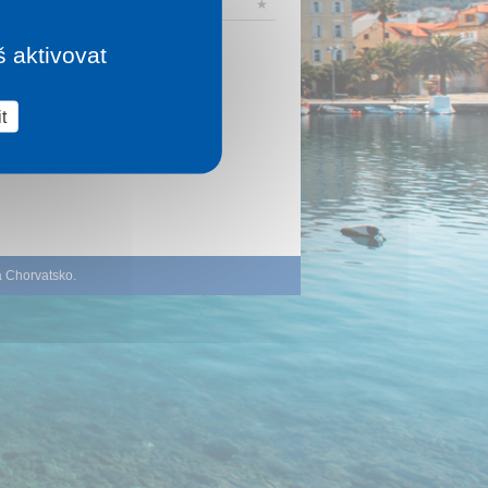
ěsto na východě Rakouskaležící...
★
š aktivovat
t
á Chorvatsko
.