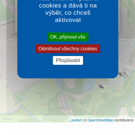
cookies a dává ti na
Sárvár se nachází v západní části země, 120
kilometrů od Vídně a Grazu a 193 km od Budapešti,
výběr, co chceš
je to malé příjemné městečko, bohaté na kulturně
aktivovat
historické památky a turistické pozoruhodnosti.
Více…
OK, přijmout vše
Odmítnout všechny cookies
Přizpůsobit
Leaflet
|
©
OpenStreetMap
contributors