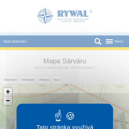
Panel pro správu cookies
Najít ubytování
Menu
Státy
Mapa Sárváru
Slevy a Last Minute
(obec v oblasti
Sárvár
, stát Maďarsko )
Novinky
Ubytování
Informace
Atrakce
Mapa
Podmínky
+
Partneři
−
Tištěné katalogy
Kontakt
×
Sárvár
Tato stránka využívá