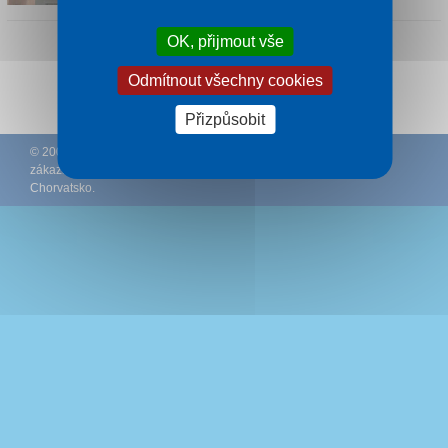
OK, přijmout vše
Odmítnout všechny cookies
Sledujte CK Rywal na Facebooku
Přizpůsobit
© 2002 – 2026 CK Rywal – (
Podmínky
–
Ochrana osobních údajů
zákazníků
–
Ke stažení
) – Doporučujeme
Ubytování Makarská
Chorvatsko
.