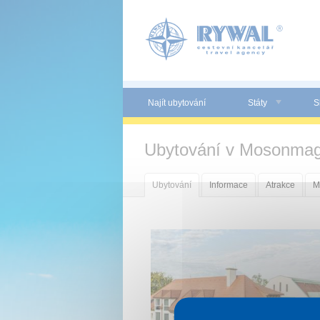
Panel pro správu cookies
Najít ubytování
Státy
S
Ubytování v Mosonmag
Ubytování
Informace
Atrakce
M