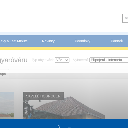
levy a Last Minute
Novinky
Podmínky
Partneři
yaróváru
Typ ubytování:
Vybavení:
apa
SKVĚLÉ HODNOCENÍ