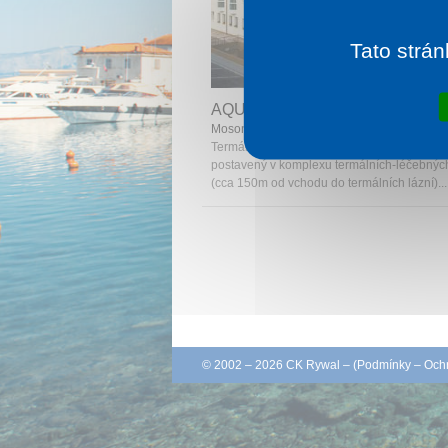
Tato strán
1 noc od
2 
AQUA HOTEL TERMÁL
Mosonmagyaróvár
Termál hotel Aqua se nachází ve středu měs
postavený v komplexu termálních-léčebných
(cca 150m od vchodu do termálních lázní)...
© 2002 – 2026 CK Rywal – (
Podmínky
–
Ochr