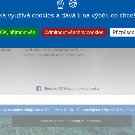
ka využívá cookies a dává ti na výběr, co chce
196 Kč
1 noc od
2 505 Kč
OK, přijmout vše
Odmítnout všechny cookies
Přizpůsobi
HOTEL AQUASOL
Mosonmagyaróvár
ta,
Aquasol Resort se nachází v jedné z nejkrásnějších
 lázní
částí města Mosonmagyaróvár. Hotel je ideální
.
volbou pro páry na romantický víkend, ...
Sledujte CK Rywal na Facebooku
ana osobních údajů zákazníků
–
Ke stažení
) – Doporučujeme
Ubytování Makarsk
Foto na pozadí:
Supetar v Chorvatsku
.