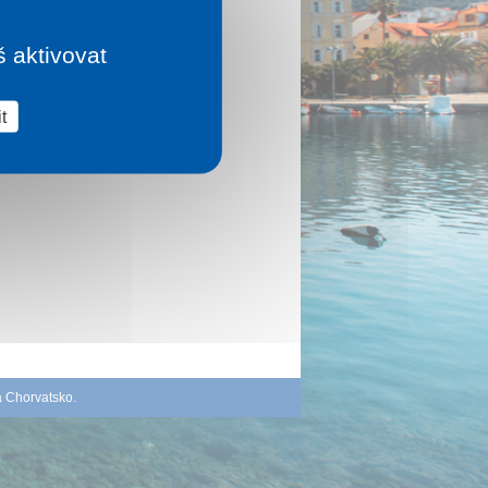
š aktivovat
t
á Chorvatsko
.