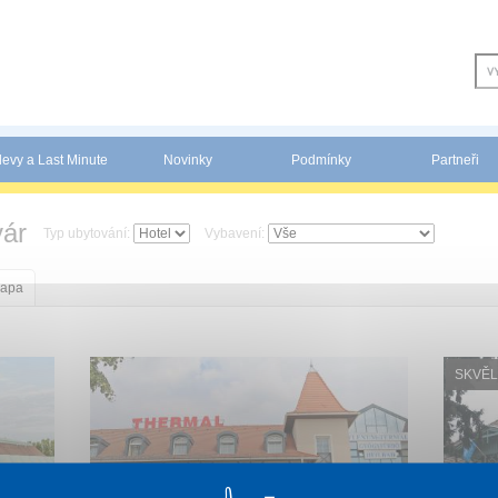
levy a Last Minute
Novinky
Podmínky
Partneři
ár
Typ ubytování:
Vybavení:
apa
SKVĚL