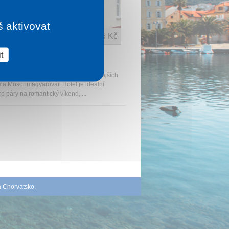
š aktivovat
1 noc od
2 505 Kč
t
L AQUASOL
gyaróvár
Resort se nachází v jedné z nejkrásnějších
sta Mosonmagyaróvár. Hotel je ideální
o páry na romantický víkend, ...
á Chorvatsko
.