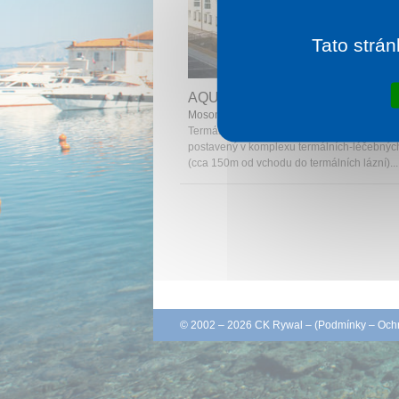
Tato strán
1 noc od
2 
AQUA HOTEL TERMÁL
Mosonmagyaróvár
Termál hotel Aqua se nachází ve středu měs
postavený v komplexu termálních-léčebných
(cca 150m od vchodu do termálních lázní)...
© 2002 – 2026 CK Rywal – (
Podmínky
–
Ochr