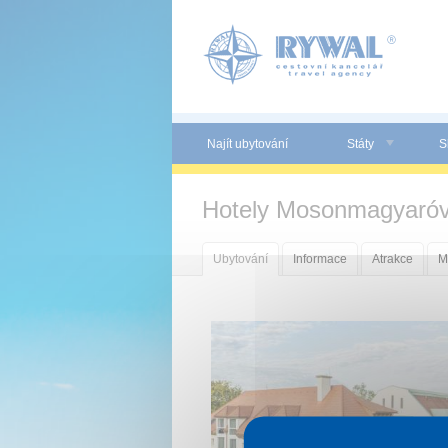
Panel pro správu cookies
Najít ubytování
Státy
S
Hotely Mosonmagyaróv
Ubytování
Informace
Atrakce
M