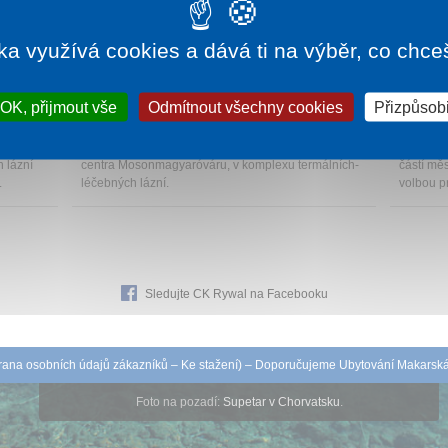
ka využívá cookies a dává ti na výběr, co chce
196 Kč
1 noc od
2 250 Kč
OK, přijmout vše
Odmítnout všechny cookies
Přizpůsobi
THERMAL HOTEL
HOTE
Mosonmagyaróvár
Mosonma
ta,
Thermal Hotel se nachází v bezprostřední blízkosti
Aquasol 
 lázní
centra Mosonmagyaróváru, v komplexu termálních-
částí mě
.
léčebných lázní.
volbou pr
Sledujte CK Rywal na Facebooku
ana osobních údajů zákazníků
–
Ke stažení
) – Doporučujeme
Ubytování Makarsk
Foto na pozadí:
Supetar v Chorvatsku
.