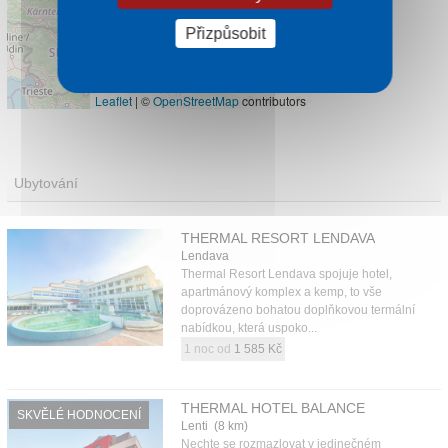
Přizpůsobit
Leaflet
|
©
OpenStreetMap
contributors
Ubytování
THERMAL RESORT LENDAVA
Lendava
Thermal Resort Lendava spojuje hotel,
apartmánový komplex a kemp, to vše
doprovázeno bohatou doplňkovou termální
nabídkou, která uspoko...
1 noc od
1 585 Kč
THERMAL HOTEL BALANCE
SKVĚLÉ HODNOCENÍ
Lenti (8 km)
Nechte se rozmazlovat v jedinečném