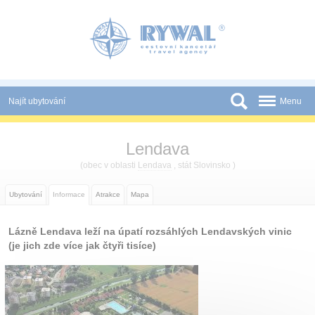
Panel pro správu cookies
Najít ubytování
Menu
Státy
Lendava
Slevy a Last Minute
(obec v oblasti
Lendava
, stát Slovinsko )
Novinky
Ubytování
Informace
Atrakce
Mapa
Podmínky
Lázně Lendava leží na úpatí rozsáhlých Lendavských vinic
Partneři
(je jich zde více jak čtyři tisíce)
Tištěné katalogy
Kontakt