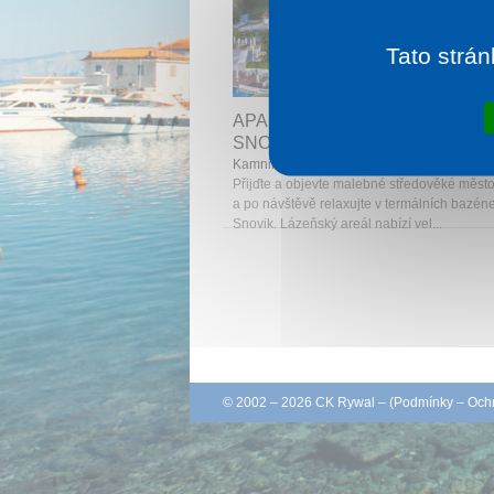
Tato strán
1 noc od
2 
APARTMÁNOVÉ DOMY TERME
SNOVIK
Kamnik
Přijďte a objevte malebné středověké měst
a po návštěvě relaxujte v termálních bazéne
Snovik. Lázeňský areál nabízí vel...
© 2002 – 2026 CK Rywal – (
Podmínky
–
Ochr