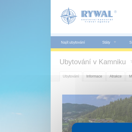
Panel pro správu cookies
Najít ubytování
Státy
S
Ubytování v Kamniku
T
Ubytování
Informace
Atrakce
M