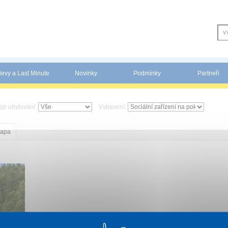
levy a Last Minute
Novinky
Podmínky
Partneři
yp ubytování:
Vybavení:
apa