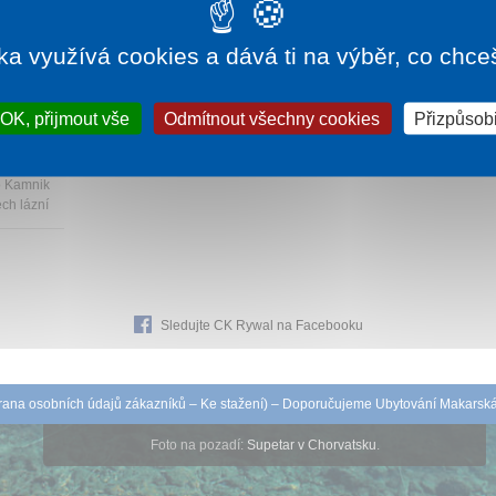
ka využívá cookies a dává ti na výběr, co chce
185 Kč
OK, přijmout vše
Odmítnout všechny cookies
Přizpůsobi
o Kamnik
ch lázní
Sledujte CK Rywal na Facebooku
ana osobních údajů zákazníků
–
Ke stažení
) – Doporučujeme
Ubytování Makarsk
Foto na pozadí:
Supetar v Chorvatsku
.