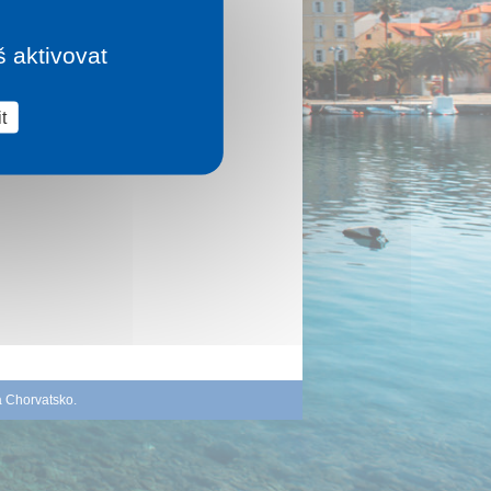
š aktivovat
t
á Chorvatsko
.