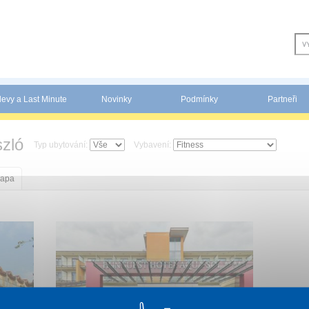
levy a Last Minute
Novinky
Podmínky
Partneři
zló
Typ ubytování:
Vybavení:
apa