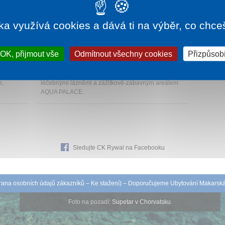
ka využívá cookies a dává ti na výběr, co chce
850 Kč
1 noc od
2 542 Kč
OK, přijmout vše
Odmítnout všechny cookies
Přizpůsobi
EL
HOTEL AQUA-SOL
Hajdúszoboszló
dí. Hosté
Hotel Aqua-Sol**** je přímo spojen s termálními
e,
léčebnými lázněmi a zážitkově-zábavným areálem
AQUA PALACE.
Sledujte CK Rywal na Facebooku
ana osobních údajů zákazníků
–
Ke stažení
) – Doporučujeme
Ubytování Makarsk
Foto na pozadí:
Supetar v Chorvatsku
.