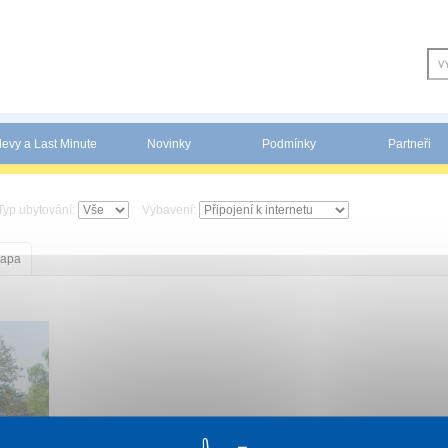
levy a Last Minute
Novinky
Podmínky
Partneři
Typ ubytování:
Vybavení:
apa