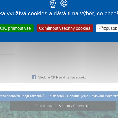
ka využívá cookies a dává ti na výběr, co chce
700 Kč
OK, přijmout vše
Odmítnout všechny cookies
Přizpůsobi
torickou
Sledujte CK Rywal na Facebooku
ana osobních údajů zákazníků
–
Ke stažení
) – Doporučujeme
Ubytování Makarsk
Foto na pozadí:
Supetar v Chorvatsku
.