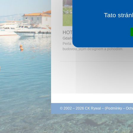
Tato strán
1 noc od
1 
HOTEL DWÓR UPHAGENA
Gdańsk
Perla starého města, která uchvátí svou his
budovou, jejím designem a pohodlím.
© 2002 – 2026 CK Rywal – (
Podmínky
–
Ochr