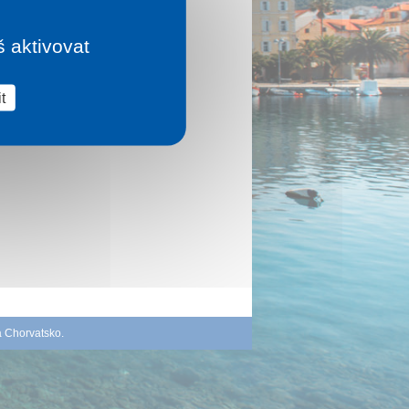
š aktivovat
t
á Chorvatsko
.