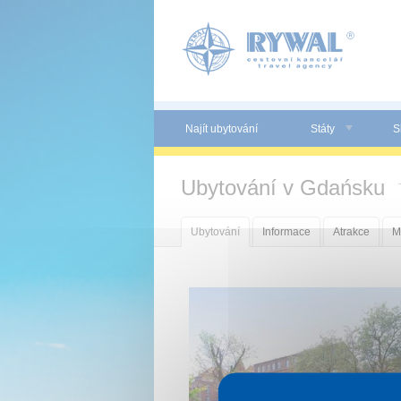
Panel pro správu cookies
Najít ubytování
Státy
S
Ubytování v Gdańsku
Ubytování
Informace
Atrakce
M