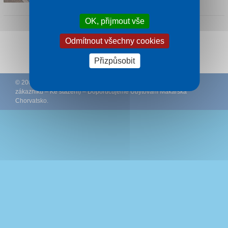
OK, přijmout vše
Odmítnout všechny cookies
Sledujte CK Rywal na Facebooku
Přizpůsobit
© 2002 – 2026 CK Rywal – (
Podmínky
–
Ochrana osobních údajů
zákazníků
–
Ke stažení
) – Doporučujeme
Ubytování Makarská
Chorvatsko
.