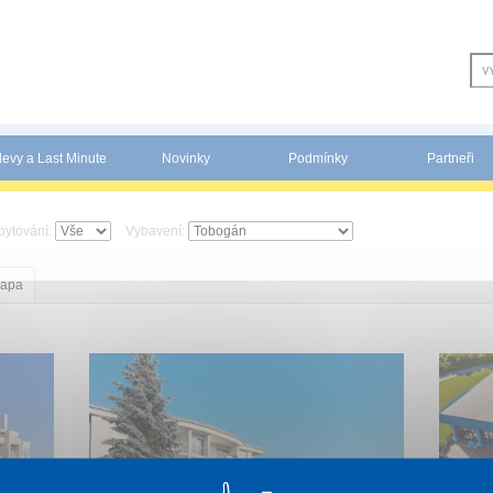
levy a Last Minute
Novinky
Podmínky
Partneři
bytování:
Vybavení:
apa