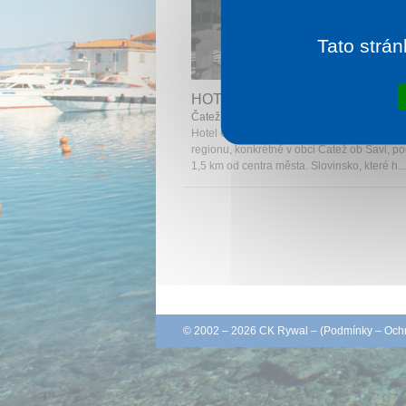
Tato strán
1 noc od
1 
HOTEL ČATEŽ
Čatež
Hotel Čatež se nachází v krásném slovins
regionu, konkrétně v obci Čatež ob Savi, p
1,5 km od centra města. Slovinsko, které h...
© 2002 – 2026 CK Rywal – (
Podmínky
–
Ochr