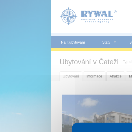
Panel pro správu cookies
Najít ubytování
Státy
S
Ubytování v Čateži
Typ u
Ubytování
Informace
Atrakce
M