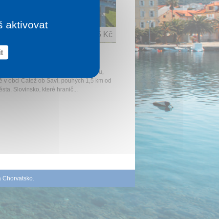
š aktivovat
1 noc od
2 085 Kč
t
L TERME
rme leží v krásném Slovinském regionu,
ě v obci Čatež ob Savi, pouhých 1,5 km od
sta. Slovinsko, které hranič...
á Chorvatsko
.