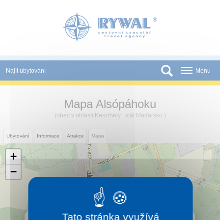
Panel pro správu cookies
Najít ubytování
Menu
Státy
Mapa Alsópáhoku
Slevy a Last Minute
(obec v oblasti
Keszthely
, stát Maďarsko )
Novinky
Ubytování
Informace
Atrakce
Mapa
Podmínky
+
Partneři
−
Tištěné katalogy
Kontakt
Tato stránka využívá
×