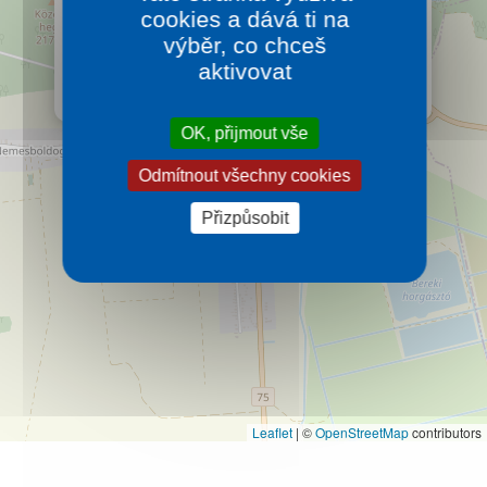
Alsópáhok
cookies a dává ti na
Lázeňská obec Alsopáhok patří mezi nejmalebnější
výběr, co chceš
obce v Maďarsku. První písemná zmínka pochází z
aktivovat
roku 1259, kde je původní název obce Paah.
Více…
OK, přijmout vše
Odmítnout všechny cookies
Přizpůsobit
Leaflet
|
©
OpenStreetMap
contributors