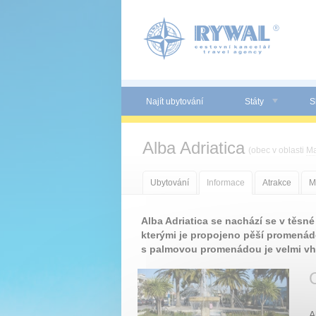
Panel pro správu cookies
Najít ubytování
Státy
S
Alba Adriatica
(obec v oblasti
Ma
Ubytování
Informace
Atrakce
M
Alba Adriatica se nachází se v těsné 
kterými je propojeno pěší promenád
s palmovou promenádou je velmi vh
A