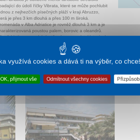
padající do údolí říčky Vibrata, které se může pochlubit
ednou z nejhezčích písečných pláží v kraji Abruzzo,
terá je přes 3 km dlouhá a přes 100 m široká.
romenáda v Alba Adriatice je rovněž dlouhá 3 km a je
harakterizovaná poustou palem, borovic a oleandrů.
lba Adriatica se nachází v těsném sousedství letovisek
artinsicuro a Villa Rosa, se kterými je letovisko
kou stezkou podél moře.
ka využívá cookies a dává ti na výběr, co chce
OK, přijmout vše
Odmítnout všechny cookies
Přizpůsobi