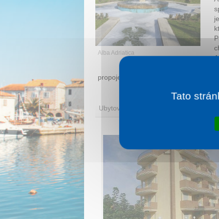
s
j
k
P
c
Alba Adriatica
A
M
propojeno pěší promenádou i cyklistic
Tato strán
Ubytování