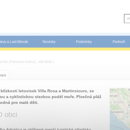
levy a Last Minute
Novinky
Podmínky
Partneři
rche (Palmová riviéra)
, stát Itálie )
apa
blízkosti letovisek Villa Rosa a Martinsicuro, se
ou a cyklistickou stezkou podél moře. Písečná pláž
odná pro malé děti.
O obci
lba Adriatica je oblíbené menší turistické středisko