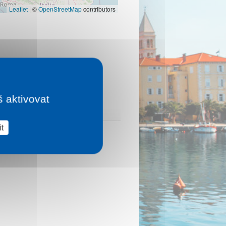
Leaflet
|
©
OpenStreetMap
contributors
š aktivovat
t