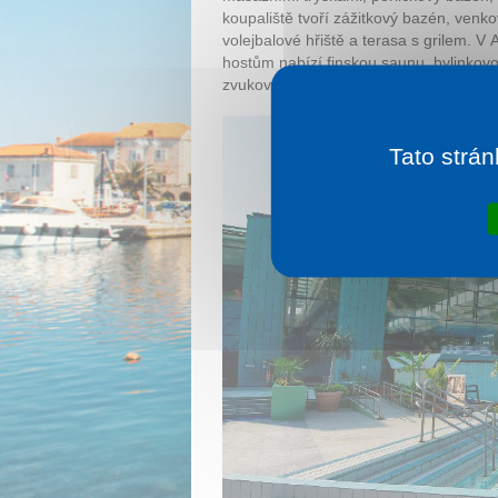
koupaliště tvoří zážitkový bazén, venko
volejbalové hřiště a terasa s grilem. V
hostům nabízí finskou saunu, bylinkov
zvukovými efekty) a růžovou saunou.
Tato strán