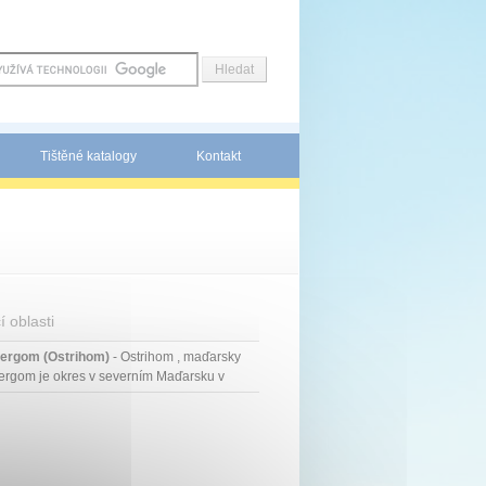
Tištěné katalogy
Kontakt
í oblasti
tergom (Ostrihom)
- Ostrihom , maďarsky
ergom je okres v severním Maďarsku v
ě Komárom-Esztergom. Jeho správním
rem je město Esztergom.