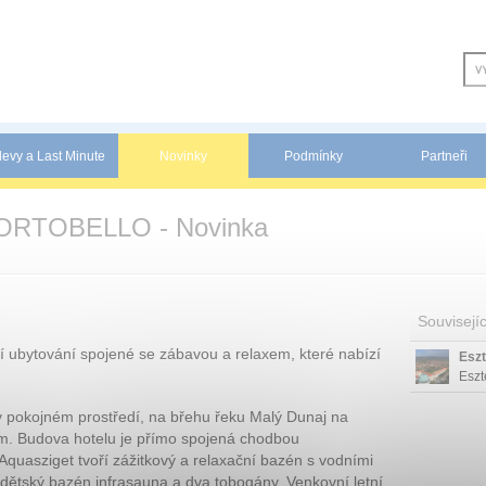
levy a Last Minute
Novinky
Podmínky
Partneři
RTOBELLO - Novinka
Souvisejíc
ní ubytování spojené se zábavou a relaxem, které nabízí
Esz
Eszt
žup
 v pokojném prostředí, na břehu řeku Malý Dunaj na
cent
om. Budova hotelu je přímo spojená chodbou
Aquasziget tvoří zážitkový a relaxační bazén s vodními
 dětský bazén infrasauna a dva tobogány. Venkovní letní