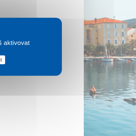
š aktivovat
t