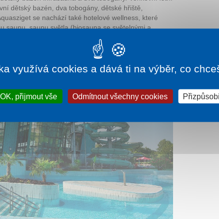
vní dětský bazén, dva tobogány, dětské hřiště,
 Aquasziget se nachází také hotelové wellness, které
ou saunu, saunu světla (biosauna se světelnými a
ka využívá cookies a dává ti na výběr, co chce
OK, přijmout vše
Odmítnout všechny cookies
Přizpůsobi