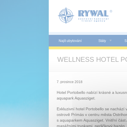
Panel pro správu cookies
Najít ubytování
Státy
S
WELLNESS HOTEL PO
7. prosince 2018
Hotel Portobello nabízí krásné a luxus
aquapark Aquasziget.
Exkluzivní hotel Portobello se nachází
ostrově Prímás v centru města Ostrih
s aquaparkem Aquasziget. Vnitřní část 
masážními tryskami, perličkový bazén,