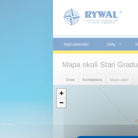
Panel pro správu cookies
Najít ubytování
Státy
S
Mapa okolí Stari Gradu
Úvod
Architektura
Mapa okolí
+
−