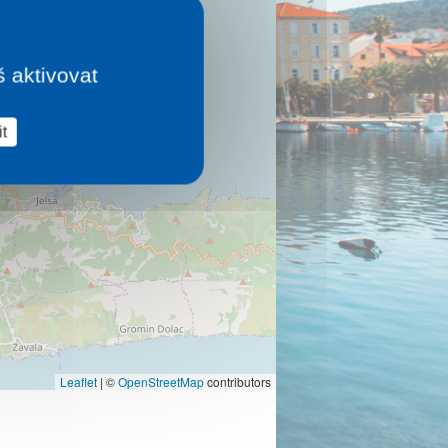
š aktivovat
t
Leaflet
|
©
OpenStreetMap
contributors