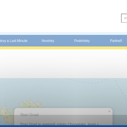
levy a Last Minute
Novinky
Podmínky
Partneři
×
Stari Grad
Stari Grad je nejstarší město Chorvatska, které v