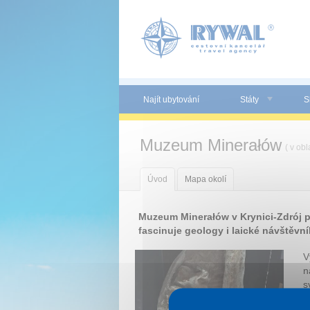
Panel pro správu cookies
Najít ubytování
Státy
S
Muzeum Minerałów
( v obl
Úvod
Mapa okolí
Muzeum Minerałów v Krynici-Zdrój p
fascinuje geology i laické návštěvní
V
n
s
s