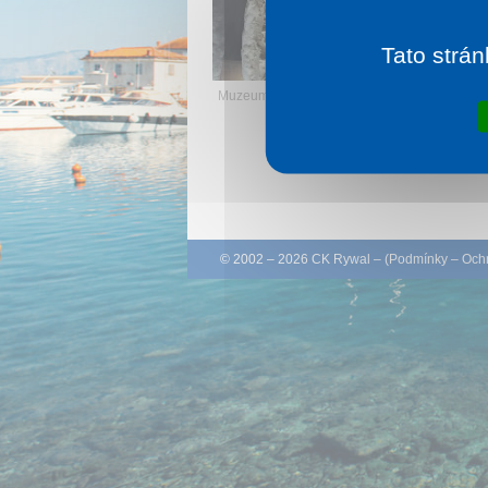
l
j
Tato strán
Muzeum Minerałów
© 2002 – 2026 CK Rywal – (
Podmínky
–
Ochr