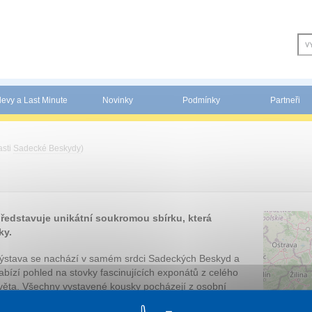
levy a Last Minute
Novinky
Podmínky
Partneři
asti
Sadecké Beskydy
)
ředstavuje unikátní soukromou sbírku, která
ky.
ýstava se nachází v samém srdci Sadeckých Beskyd a
abízí pohled na stovky fascinujících exponátů z celého
věta. Všechny vystavené kousky pocházejí z osobní
bírky polského sběratele, který je shromažďoval desítky