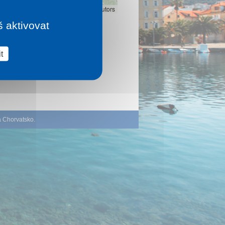
Leaflet
|
©
OpenStreetMap
contributors
š aktivovat
t
á Chorvatsko
.