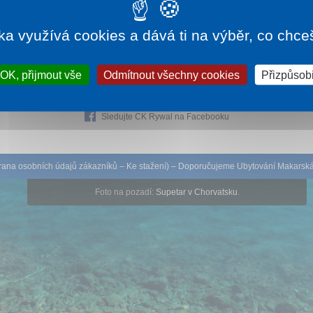
et. Místo slouží nejen jako turistická atrakce, ale také
ako vzdělávací prostor pro školy a rodiny s dětmi.
ka využívá cookies a dává ti na výběr, co chce
OK, přijmout vše
Odmítnout všechny cookies
Přizpůsobi
Sledujte CK Rywal na Facebooku
ana osobních údajů zákazníků
–
Ke stažení
) – Doporučujeme
Ubytování Makarsk
Foto na pozadí:
Supetar v Chorvatsku
.