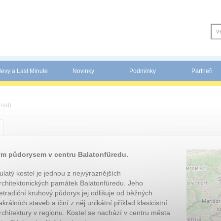
levy a Last Minute
Novinky
Podmínky
Partneři
üred
)
vým půdorysem v centru Balatonfüredu.
ulatý kostel je jednou z nejvýraznějších
rchitektonických památek Balatonfüredu. Jeho
etradiční kruhový půdorys jej odlišuje od běžných
akrálních staveb a činí z něj unikátní příklad klasicistní
rchitektury v regionu. Kostel se nachází v centru města