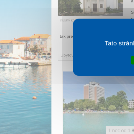
a
S
p
Kulatý kostel
d
p
tak představuje spojení duchovní, archi
Tato strán
Ubytování
1 noc od
1 