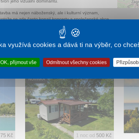
 tvoří jeho vizuální dominantu.
tavba má nejen náboženský, ale i kulturní význam,
rotože se zde často konají koncerty a společenské akce
íky velmi dobré akustice. Interiér je jednoduchý, ale
ůsobivý, a zdůrazňuje harmonii prostoru. Kulatý kostel
tektonické a kulturní funkce.
ka využívá cookies a dává ti na výběr, co chce
OK, přijmout vše
Odmítnout všechny cookies
Přizpůsobi
NOVINKA
875 Kč
1 noc od
500 Kč