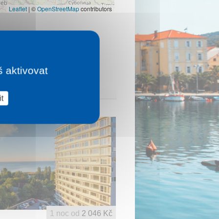
Leaflet
|
©
OpenStreetMap
contributors
š aktivovat
t
1 noc od
2 046 Kč