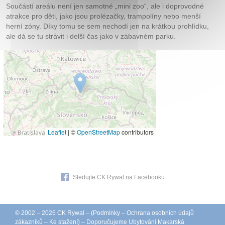
Součástí areálu není jen samotné „mini zoo“, ale i doprovodné
atrakce pro děti, jako jsou prolézačky, trampolíny nebo menší
herní zóny. Díky tomu se sem nechodí jen na krátkou prohlídku,
ale dá se tu strávit i delší čas jako v zábavném parku.
Leaflet
|
©
OpenStreetMap
contributors
Sledujte CK Rywal na Facebooku
© 2002 – 2026 CK Rywal – (
Podmínky
–
Ochrana osobních údajů
zákazníků
–
Ke stažení
) – Doporučujeme
Ubytování Makarská