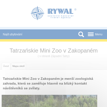
Panel pro správu cookies
Najít ubytování
Menu
Státy
Tatrzańskie Mini Zoo v Zakopaném
Slevy a Last Minute
( v oblasti
Západní Tatry
)
Novinky
Úvod
Mapa okolí
Podmínky
Tatrzańskie Mini Zoo v Zakopaném je menší zoologická
Partneři
zahrada, která se zaměřuje hlavně na blízký kontakt
návštěvníků se zvířaty.
Tištěné katalogy
Kontakt