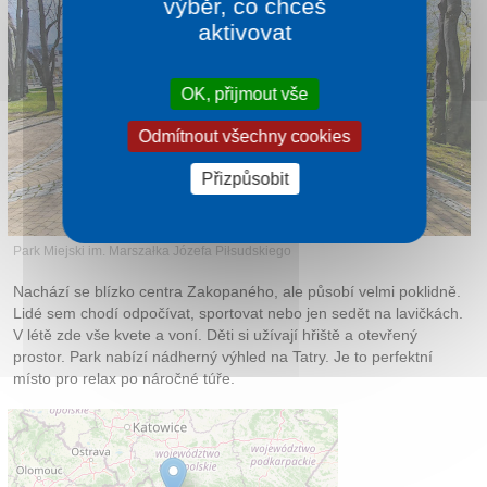
výběr, co chceš
aktivovat
OK, přijmout vše
Odmítnout všechny cookies
Přizpůsobit
Park Miejski im. Marszałka Józefa Piłsudskiego
Nachází se blízko centra Zakopaného, ale působí velmi poklidně.
Lidé sem chodí odpočívat, sportovat nebo jen sedět na lavičkách.
V létě zde vše kvete a voní. Děti si užívají hřiště a otevřený
prostor. Park nabízí nádherný výhled na Tatry. Je to perfektní
místo pro relax po náročné túře.