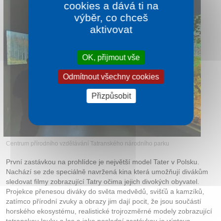
cookies a dává ti na
výběr, co chceš
aktivovat
OK, přijmout vše
Odmítnout všechny cookies
Přizpůsobit
Centrum přírodního vzdělávání Tatranského národního parku
První zastávkou na prohlídce je největší model Tater v Polsku.
Nachází se zde speciálně navržená kina která umožňují divákům
sledovat filmy zobrazující Tatry očima jejich divokých obyvatel.
Projekce přenesou diváky do světa medvědů, svišťů a kamzíků,
zatímco přírodní zvuky a obrazy jim dají pocit, že jsou součástí
horského ekosystému, realistické trojrozměrné modely zobrazující