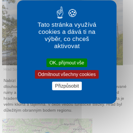
Tato stránka využívá
cookies a dává ti na
výběr, co chceš
aktivovat
OK, přijmout vše
Hrad Socerb
Odmítnout všechny cookies
Nabízí nádherný výhled na moře i okolní krajinu. Hrad má
Přizpůsobit
dlouhou historii sahající do středověku. Dnes jsou zde zachované
ruiny a vyhlídky. Místo je oblíbené mezi turisty i fotografy. Pod
hradem se nachází jeskyně svatého Servula. Atmosféra místa je
velmi klidná a tajemná. V okolí vedou turistické stezky. Hrad byl
důležitým obranným bodem regionu.